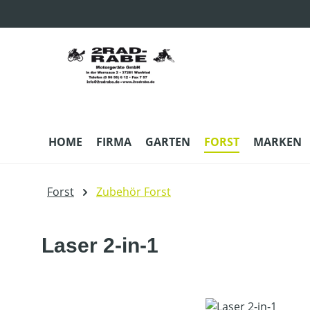
m Hauptinhalt springen
Zur Suche springen
Zur Hauptnavigation springen
HOME
FIRMA
GARTEN
FORST
MARKEN
Forst
Zubehör Forst
Laser 2-in-1
Bildergalerie überspringen