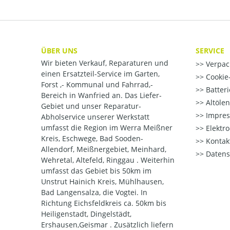
ÜBER UNS
SERVICE
Wir bieten Verkauf, Reparaturen und
Verpac
einen Ersatzteil-Service im Garten,
Cookie-
Forst ,- Kommunal und Fahrrad,-
Batter
Bereich in Wanfried an. Das Liefer-
Altöle
Gebiet und unser Reparatur-
Impre
Abholservice unserer Werkstatt
umfasst die Region im Werra Meißner
Elektr
Kreis, Eschwege, Bad Sooden-
Kontak
Allendorf, Meißnergebiet, Meinhard,
Datens
Wehretal, Altefeld, Ringgau . Weiterhin
umfasst das Gebiet bis 50km im
Unstrut Hainich Kreis, Mühlhausen,
Bad Langensalza, die Vogtei. In
Richtung Eichsfeldkreis ca. 50km bis
Heiligenstadt, Dingelstädt,
Ershausen,Geismar . Zusätzlich liefern