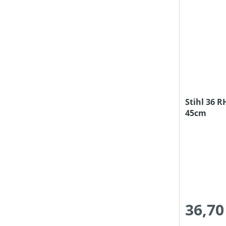
NOTWENDIGE TRAKTORLEISTUNG (IN KW)
RÜCKESCHILDBREITE (IN CM)
SCHALLDRUCKPEGEL AM OHR (IN DB(A))
Stihl 36 R
45cm
SCHALLLEISTUNGSPEGEL (IN DB(A))
SCHLIESSKRAFT (IN KN)
SCHNEIDWERKZEUG
36,70
SCHNITT-/SCHWERTLÄNGE (IN CM)