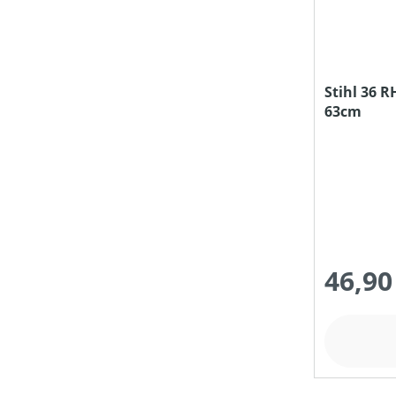
FASSUNGSVOLUMEN MAX (IN L)
Stihl 36 R
63cm
GEEIGNET FÜR SÄGEKETTEN (IN ")
HUBRAUM (IN CM³)
KETTENLÄNGE (IN CM)
46,90
KETTENTEILUNG (IN ")
KETTENTREIBGLIEDERBREITE (IN MM)