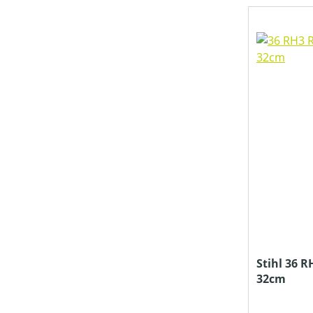
KLASSIFIZIERUNG
LADEKAPAZITÄT MAX (IN CM³)
LADEZEIT (IN MIN)
MATERIALART
MESSERANZAHL
Stihl 36 R
32cm
MITTLERE SEILGESCHWINDIGKEIT (IN M/S)