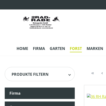
m Hauptinhalt springen
Zur Suche springen
Zur Hauptnavigation springen
HOME
FIRMA
GARTEN
FORST
MARKEN
PRODUKTE FILTERN
Firma
HERSTELLER