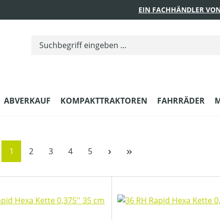
EIN FACHHÄNDLER VON
ABVERKAUF
KOMPAKTTRAKTOREN
FAHRRÄDER
M
Seite
Seite
Seite
Seite
Seite
1
2
3
4
5