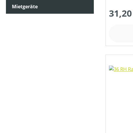
ARBEITSZEIT (IN MIN)
Mietgeräte
31,20
ASTSTÄRKE MAX (IN MM)
BEFESTIGUNG
BETRIEBSART
DURCHMESSER TRENNSCHEIBE/SÄGEBLATT (IN MM)
FARBE (GERÄT)
FARBE (VARIANTE)