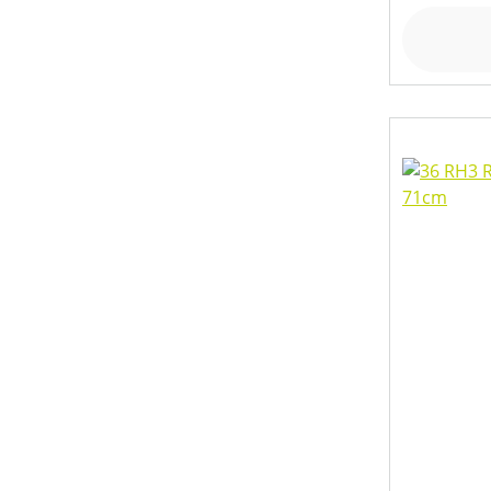
SCHUTZART
SEILDURCHMESSER (IN MM)
SEILLÄNGE (IN M)
SPALTGUTLÄNGE MAX (IN CM)
SPALTKRAFT (IN T)
STAMMDURCHMESSER MAX (IN CM)