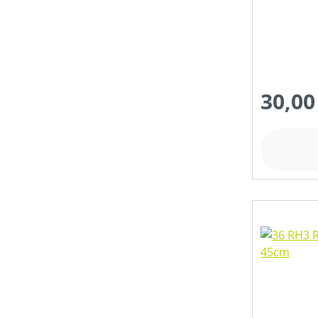
MOTORLEISTUNG (IN PS)
MOTORLEISTUNG (IN UMDREHUNGEN/MIN)
30,00
MOTORLEISTUNG (IN WATT)
MOTORLEISTUNG (IN KW)
MOTORTYP (HERSTELLERBEZEICHNUNG)
NENNSPANNUNG (IN V)