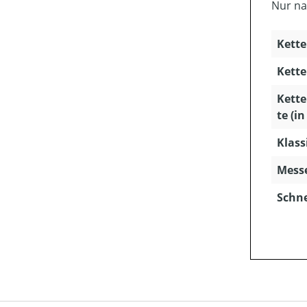
Nur na
Kette
Kette
Kette
te (i
Klass
Mess
Schn