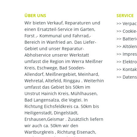
ÜBER UNS
SERVICE
Wir bieten Verkauf, Reparaturen und
Verpac
einen Ersatzteil-Service im Garten,
Cookie-
Forst ,- Kommunal und Fahrrad,-
Batter
Bereich in Wanfried an. Das Liefer-
Altöle
Gebiet und unser Reparatur-
Impre
Abholservice unserer Werkstatt
umfasst die Region im Werra Meißner
Elektr
Kreis, Eschwege, Bad Sooden-
Kontak
Allendorf, Meißnergebiet, Meinhard,
Datens
Wehretal, Altefeld, Ringgau . Weiterhin
umfasst das Gebiet bis 50km im
Unstrut Hainich Kreis, Mühlhausen,
Bad Langensalza, die Vogtei. In
Richtung Eichsfeldkreis ca. 50km bis
Heiligenstadt, Dingelstädt,
Ershausen,Geismar . Zusätzlich liefern
wir auch ca. 50km wir den
Wartburgkreis , Richtung Eisenach,