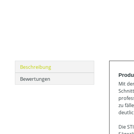
Beschreibung
Produ
Bewertungen
Mit de
Schnit
profes
zu fäl
deutli
Die ST