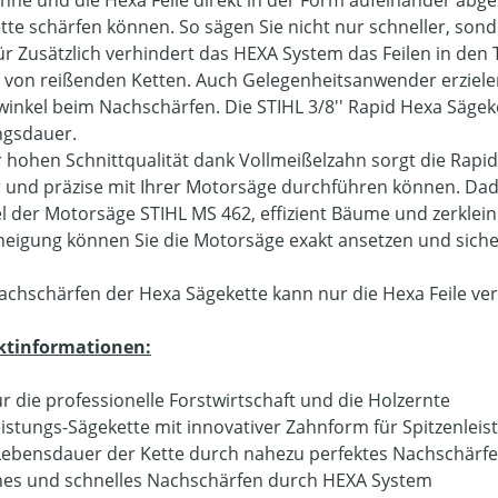
hne und die Hexa Feile direkt in der Form aufeinander abges
tte schärfen können. So sägen Sie nicht nur schneller, sonde
ür Zusätzlich verhindert das HEXA System das Feilen in den
 von reißenden Ketten. Auch Gelegenheitsanwender erziele
winkel beim Nachschärfen. Die STIHL 3/8'' Rapid Hexa Sägeke
gsdauer.
r hohen Schnittqualität dank Vollmeißelzahn sorgt die Rapid
 und präzise mit Ihrer Motorsäge durchführen können. Dadur
el der Motorsäge STIHL MS 462, effizient Bäume und zerklei
neigung können Sie die Motorsäge exakt ansetzen und siche
chschärfen der Hexa Sägekette kann nur die Hexa Feile v
ktinformationen:
ür die professionelle Forstwirtschaft und die Holzernte
istungs-Sägekette mit innovativer Zahnform für Spitzenleis
ebensdauer der Kette durch nahezu perfektes Nachschärf
hes und schnelles Nachschärfen durch HEXA System