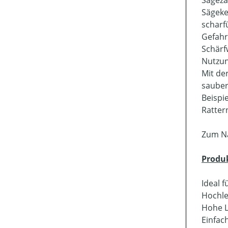
Sägezä
Sägeke
scharf
Gefahr
Schärf
Nutzun
Mit de
sauber
Beispi
Ratter
Zum Na
Produ
Ideal f
Hochle
Hohe L
Einfac