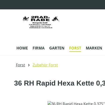
m Hauptinhalt springen
Zur Suche springen
Zur Hauptnavigation springen
HOME
FIRMA
GARTEN
FORST
MARKEN
Forst
Zubehör Forst
36 RH Rapid Hexa Kette 0,
Bildergalerie überspringen