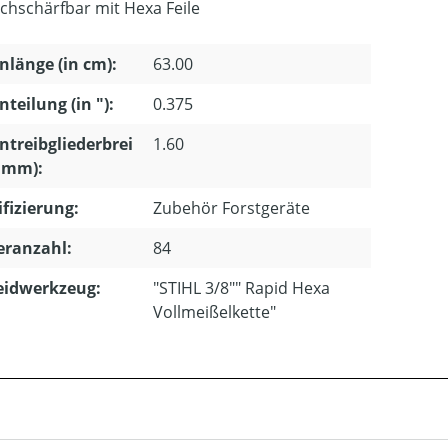
chschärfbar mit Hexa Feile
nlänge (in cm):
63.00
nteilung (in "):
0.375
ntreibgliederbrei
1.60
n mm):
ifizierung:
Zubehör Forstgeräte
eranzahl:
84
eidwerkzeug:
"STIHL 3/8"" Rapid Hexa
Vollmeißelkette"