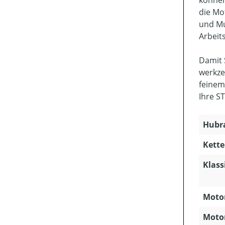
können
die Mo
und Mu
Arbeit
Damit 
werkze
feinem
Ihre S
Hubra
Kette
Klass
Motor
Motor