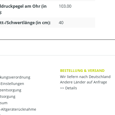
ldruckpegel am Ohr (in
103.00
):
tt-/Schwertlänge (in cm):
40
BESTELLUNG & VERSAND
Wir liefern nach Deutschland
kungsverordnung
Andere Länder auf Anfrage
Einstellungen
Details
ieentsorgung
ntsorgung
ssum
o-Altgeräterücknahme