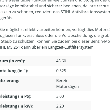
 Sie wesentliche Funktionen wie Starten und Stoppen des Ge
torsäge komfortabel und sicherer bedienen, da Ihre rechte 
skeln zu schonen, reduziert das STIHL Antivibrationssyst
sgeräts.
Sie möglichst effektiv arbeiten können, verfügt dies Motor
uglosen Tankverschluss oder die Vorabscheidung, die grobe 
 Staub zu schützen, können Sie zudem bei dieser Benzin-Mot
TIHL MS 251 dann über ein Langzeit-Luftfiltersystem.
um (in cm³):
45.60
nteilung (in "):
0.325
ifizierung:
Benzin-
Motorsägen
leistung (in PS):
3.00
leistung (in kW):
2.20