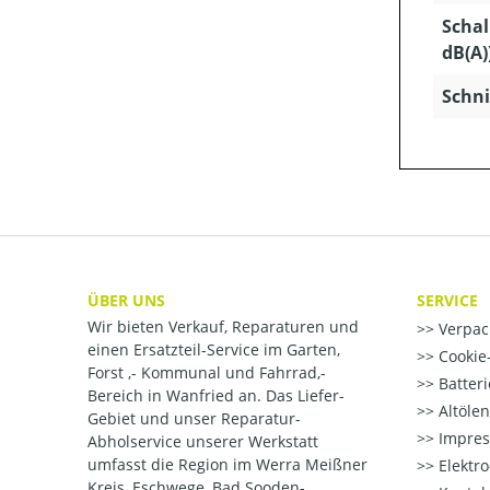
Schal
dB(A)
Schni
ÜBER UNS
SERVICE
Wir bieten Verkauf, Reparaturen und
Verpac
einen Ersatzteil-Service im Garten,
Cookie-
Forst ,- Kommunal und Fahrrad,-
Batter
Bereich in Wanfried an. Das Liefer-
Altöle
Gebiet und unser Reparatur-
Impre
Abholservice unserer Werkstatt
umfasst die Region im Werra Meißner
Elektr
Kreis, Eschwege, Bad Sooden-