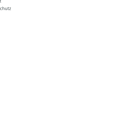
t
chutz