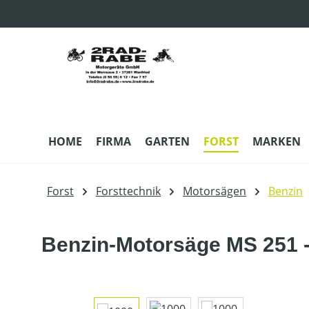
m Hauptinhalt springen
Zur Suche springen
Zur Hauptnavigation springen
HOME
FIRMA
GARTEN
FORST
MARKEN
Forst
Forsttechnik
Motorsägen
Benzin
Benzin-Motorsäge MS 251 - 
Bildergalerie überspringen