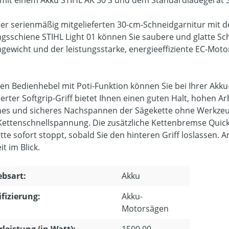
 mit einem Akku STIHL AK 30 S und dem Standardladegerät 
er serienmäßig mitgelieferten 30-cm-Schneidgarnitur mit de
gsschiene STIHL Light 01 können Sie saubere und glatte Sch
gewicht und der leistungsstarke, energieeffiziente EC-Moto
en Bedienhebel mit Poti-Funktion können Sie bei Ihrer Akku
rter Softgrip-Griff bietet Ihnen einen guten Halt, hohen A
hes und sicheres Nachspannen der Sägekette ohne Werkzeug
Kettenschnellspannung. Die zusätzliche Kettenbremse QuickS
tte sofort stoppt, sobald Sie den hinteren Griff loslassen.
it im Blick.
ebsart:
Akku
ifizierung:
Akku-
Motorsägen