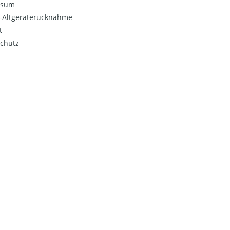
ssum
o-Altgeräterücknahme
t
chutz