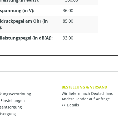
leistung (in Watt):
1500.00
pannung (in V):
36.00
ldruckpegel am Ohr (in
85.00
):
lleistungspegel (in dB(A)):
93.00
BESTELLUNG & VERSAND
Wir liefern nach Deutschland
kungsverordnung
Andere Länder auf Anfrage
Einstellungen
Details
ieentsorgung
ntsorgung