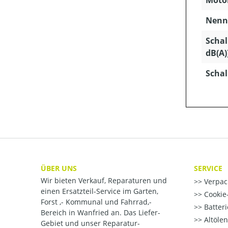
Motor
Nenns
Schal
dB(A)
Schal
ÜBER UNS
SERVICE
Wir bieten Verkauf, Reparaturen und
Verpac
einen Ersatzteil-Service im Garten,
Cookie-
Forst ,- Kommunal und Fahrrad,-
Batter
Bereich in Wanfried an. Das Liefer-
Altöle
Gebiet und unser Reparatur-