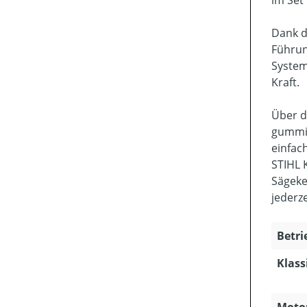
im Set
Dank d
Führun
System
Kraft.
Über d
gummie
einfac
STIHL 
Sägeke
jederze
Betri
Klass