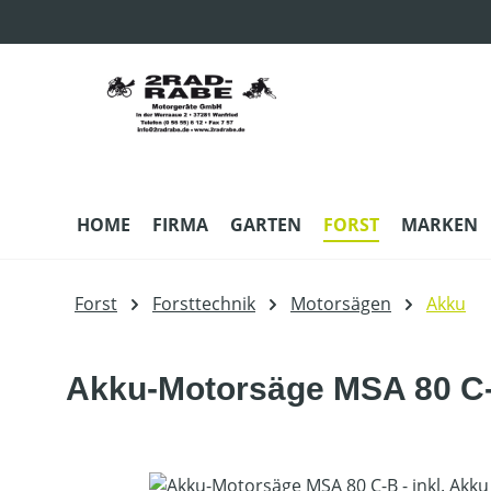
m Hauptinhalt springen
Zur Suche springen
Zur Hauptnavigation springen
HOME
FIRMA
GARTEN
FORST
MARKEN
Forst
Forsttechnik
Motorsägen
Akku
Akku-Motorsäge MSA 80 C-B
Bildergalerie überspringen