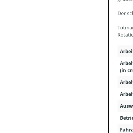
Der sc
Totman
Rotati
Arbei
Arbe
(in c
Arbei
Arbei
Auswu
Betri
Fahra