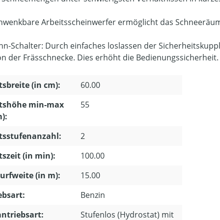
hwenkbare Arbeitsscheinwerfer ermöglicht das Schneeräume
n-Schalter: Durch einfaches loslassen der Sicherheitskupp
on der Frässchnecke. Dies erhöht die Bedienungssicherheit.
tsbreite (in cm):
60.00
itshöhe min-max
55
m):
tsstufenanzahl:
2
tszeit (in min):
100.00
rfweite (in m):
15.00
ebsart:
Benzin
ntriebsart:
Stufenlos (Hydrostat) mit