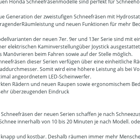
uen Honda Schneefräsenmodelle sind perfekt für Schneehöh
ue Generation der zweistufigen Schneefräsen mit Hydrostat
ragenderRäumleistung und neuen Funktionen für mehr Be
odellvarianten der neuen 7er. 9er und 13er Serie sind mit e
ner elektrischen Kaminverstellungüber Joystick ausgestatte
es Manövrieren beim Fahren sowie auf der Stelle möglich.
chneefräsen dieser Serien verfügen über eine einheitliche
raddurchmesser. Somit wird eine höhere Leistung als bei V
timal angeordnetem LED-Scheinwerfer.
rkten Rädern und neuen Raupen sowie ergonomischem Bedi
sehr überzeugenden Eindruck
Schneefräsen der neuen Serien schaffen je nach Schneezust
Schnee innerhalb von 10 bis 20 Minuten je nach Modell. ode
st knapp und kostbar. Deshalb räumen immer mehr Mensch