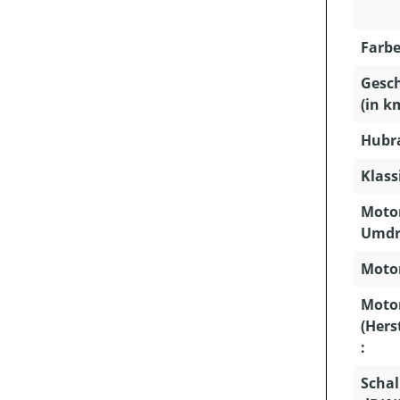
Farbe
Gesc
(in k
Hubra
Klass
Motor
Umdr
Motor
Moto
(Hers
:
Schal