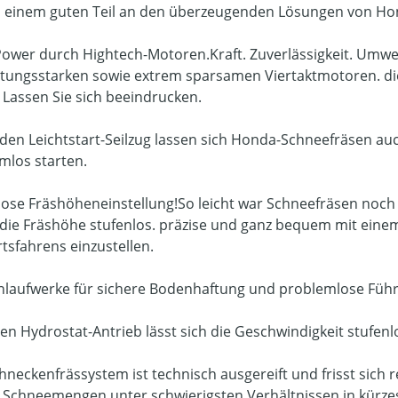
zu einem guten Teil an den überzeugenden Lösungen von Ho
ower durch Hightech-Motoren.Kraft. Zuverlässigkeit. Umwelt
istungsstarken sowie extrem sparsamen Viertaktmotoren. d
. Lassen Sie sich beeindrucken.
den Leichtstart-Seilzug lassen sich Honda-Schneefräsen au
mlos starten.
lose Fräshöheneinstellung!So leicht war Schneefräsen noch
 die Fräshöhe stufenlos. präzise und ganz bequem mit ein
tsfahrens einzustellen.
laufwerke für sichere Bodenhaftung und problemlose Fü
en Hydrostat-Antrieb lässt sich die Geschwindigkeit stufenl
hneckenfrässystem ist technisch ausgereift und frisst sich
 Schneemengen unter schwierigsten Verhältnissen in kürzes