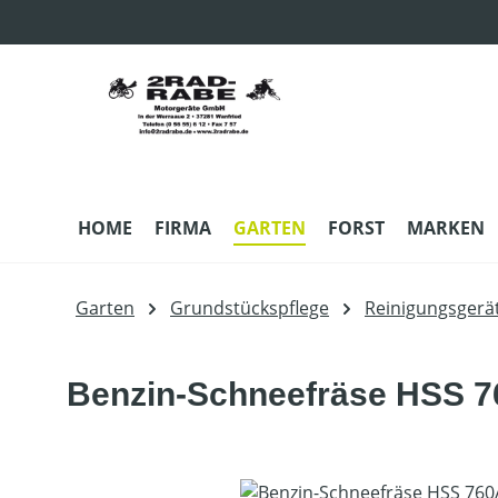
m Hauptinhalt springen
Zur Suche springen
Zur Hauptnavigation springen
HOME
FIRMA
GARTEN
FORST
MARKEN
Garten
Grundstückspflege
Reinigungsgerä
Benzin-Schneefräse HSS 
Bildergalerie überspringen