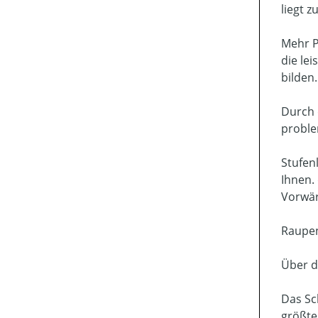
liegt 
Mehr P
die le
bilden
Durch 
proble
Stufen
Ihnen.
Vorwär
Raupen
Über d
Das Sc
größte