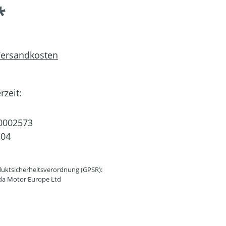
*
 Versandkosten
rzeit:
0002573
804
uktsicherheitsverordnung (GPSR):
da Motor Europe Ltd