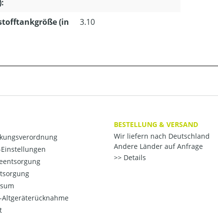
):
stofftankgröße (in
3.10
BESTELLUNG & VERSAND
Wir liefern nach Deutschland
kungsverordnung
Andere Länder auf Anfrage
Einstellungen
Details
ieentsorgung
ntsorgung
ssum
o-Altgeräterücknahme
t