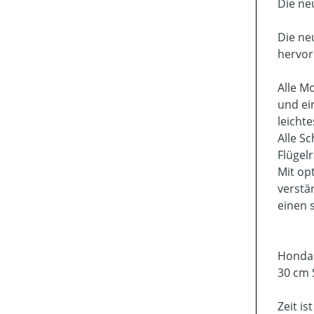
Die ne
Die ne
hervor
Alle M
und ei
leicht
Alle S
Flügel
Mit op
verstä
einen 
Honda 
30 cm 
Zeit i