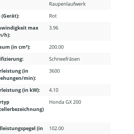
Raupenlaufwerk
 (Gerät):
Rot
hwindigkeit max
3.96
m/h):
um (in cm³):
200.00
ifizierung:
Schneefräsen
leistung (in
3600
ehungen/min):
leistung (in kW):
4.10
rtyp
Honda GX 200
tellerbezeichnung)
lleistungspegel (in
102.00