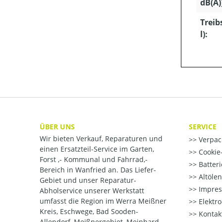
dB(A)
Treib
l):
ÜBER UNS
SERVICE
Wir bieten Verkauf, Reparaturen und
Verpac
einen Ersatzteil-Service im Garten,
Cookie-
Forst ,- Kommunal und Fahrrad,-
Batter
Bereich in Wanfried an. Das Liefer-
Altöle
Gebiet und unser Reparatur-
Impre
Abholservice unserer Werkstatt
umfasst die Region im Werra Meißner
Elektr
Kreis, Eschwege, Bad Sooden-
Kontak
Allendorf, Meißnergebiet, Meinhard,