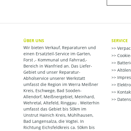
ÜBER UNS
SERVICE
Wir bieten Verkauf, Reparaturen und
Verpac
einen Ersatzteil-Service im Garten,
Cookie-
Forst ,- Kommunal und Fahrrad,-
Batter
Bereich in Wanfried an. Das Liefer-
Altöle
Gebiet und unser Reparatur-
Impre
Abholservice unserer Werkstatt
umfasst die Region im Werra Meißner
Elektr
Kreis, Eschwege, Bad Sooden-
Kontak
Allendorf, Meißnergebiet, Meinhard,
Datens
Wehretal, Altefeld, Ringgau . Weiterhin
umfasst das Gebiet bis 50km im
Unstrut Hainich Kreis, Mühlhausen,
Bad Langensalza, die Vogtei. In
Richtung Eichsfeldkreis ca. 50km bis