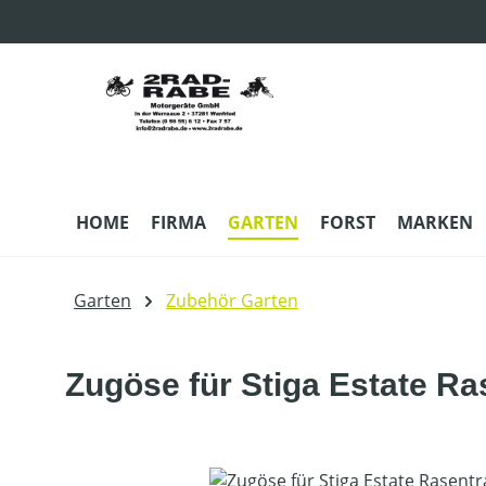
m Hauptinhalt springen
Zur Suche springen
Zur Hauptnavigation springen
HOME
FIRMA
GARTEN
FORST
MARKEN
Garten
Zubehör Garten
Zugöse für Stiga Estate Ra
Bildergalerie überspringen