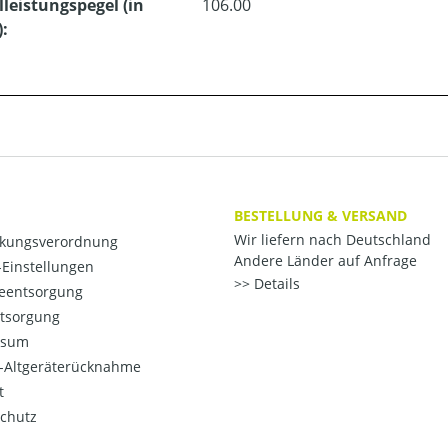
lleistungspegel (in
106.00
):
BESTELLUNG & VERSAND
Wir liefern nach Deutschland
kungsverordnung
Andere Länder auf Anfrage
Einstellungen
Details
ieentsorgung
ntsorgung
ssum
o-Altgeräterücknahme
t
chutz