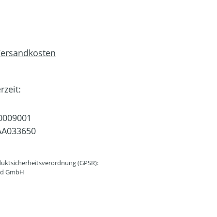
 Versandkosten
rzeit:
0009001
AA033650
uktsicherheitsverordnung (GPSR):
and GmbH