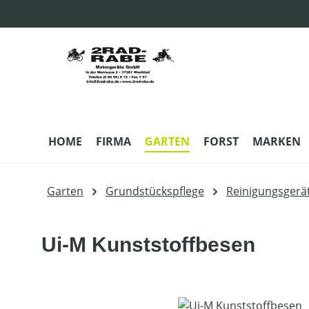
m Hauptinhalt springen
Zur Suche springen
Zur Hauptnavigation springen
HOME
FIRMA
GARTEN
FORST
MARKEN
Garten
Grundstückspflege
Reinigungsgerä
Ui-M Kunststoffbesen
Bildergalerie überspringen