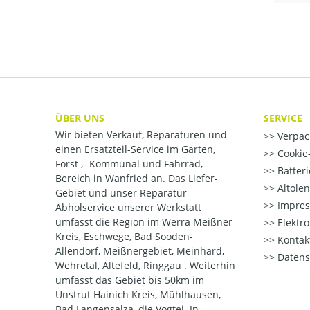
ÜBER UNS
SERVICE
Wir bieten Verkauf, Reparaturen und
Verpac
einen Ersatzteil-Service im Garten,
Cookie-
Forst ,- Kommunal und Fahrrad,-
Batter
Bereich in Wanfried an. Das Liefer-
Altöle
Gebiet und unser Reparatur-
Impre
Abholservice unserer Werkstatt
umfasst die Region im Werra Meißner
Elektr
Kreis, Eschwege, Bad Sooden-
Kontak
Allendorf, Meißnergebiet, Meinhard,
Datens
Wehretal, Altefeld, Ringgau . Weiterhin
umfasst das Gebiet bis 50km im
Unstrut Hainich Kreis, Mühlhausen,
Bad Langensalza, die Vogtei. In