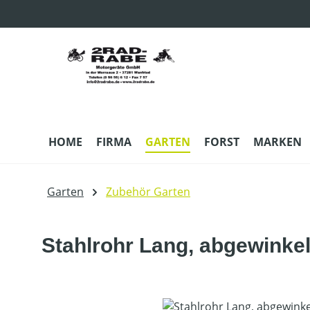
m Hauptinhalt springen
Zur Suche springen
Zur Hauptnavigation springen
HOME
FIRMA
GARTEN
FORST
MARKEN
Garten
Zubehör Garten
Stahlrohr Lang, abgewinkel
Bildergalerie überspringen