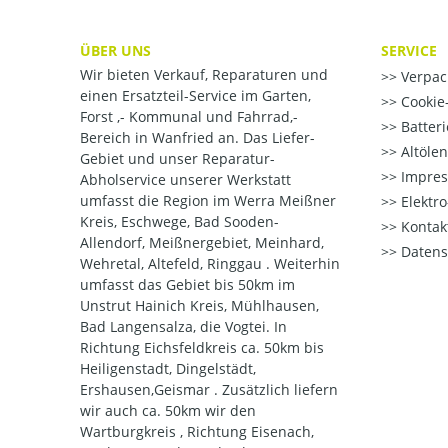
ÜBER UNS
SERVICE
Wir bieten Verkauf, Reparaturen und
Verpac
einen Ersatzteil-Service im Garten,
Cookie-
Forst ,- Kommunal und Fahrrad,-
Batter
Bereich in Wanfried an. Das Liefer-
Altöle
Gebiet und unser Reparatur-
Impre
Abholservice unserer Werkstatt
umfasst die Region im Werra Meißner
Elektr
Kreis, Eschwege, Bad Sooden-
Kontak
Allendorf, Meißnergebiet, Meinhard,
Datens
Wehretal, Altefeld, Ringgau . Weiterhin
umfasst das Gebiet bis 50km im
Unstrut Hainich Kreis, Mühlhausen,
Bad Langensalza, die Vogtei. In
Richtung Eichsfeldkreis ca. 50km bis
Heiligenstadt, Dingelstädt,
Ershausen,Geismar . Zusätzlich liefern
wir auch ca. 50km wir den
Wartburgkreis , Richtung Eisenach,