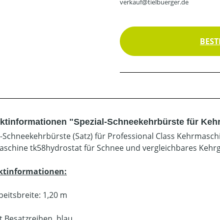
verkauf@tielbuerger.de
BEST
ktinformationen "Spezial-Schneekehrbürste für Kehr
l-Schneekehrbürste (Satz) für Professional Class Kehrmasch
schine tk58hydrostat für Schnee und vergleichbares Kehr
ktinformationen:
beitsbreite: 1,20 m
t Besatzreihen, blau