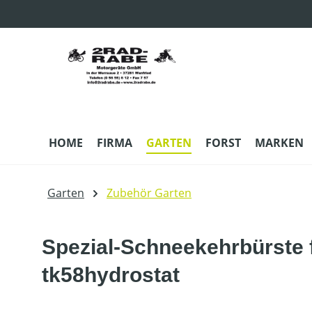
m Hauptinhalt springen
Zur Suche springen
Zur Hauptnavigation springen
HOME
FIRMA
GARTEN
FORST
MARKEN
Garten
Zubehör Garten
Spezial-Schneekehrbürste 
tk58hydrostat