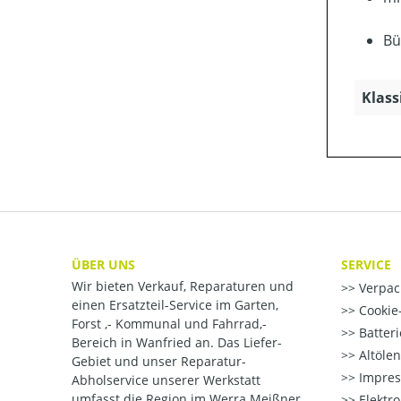
Bü
Klass
ÜBER UNS
SERVICE
Wir bieten Verkauf, Reparaturen und
Verpac
einen Ersatzteil-Service im Garten,
Cookie-
Forst ,- Kommunal und Fahrrad,-
Batter
Bereich in Wanfried an. Das Liefer-
Altöle
Gebiet und unser Reparatur-
Impre
Abholservice unserer Werkstatt
umfasst die Region im Werra Meißner
Elektr