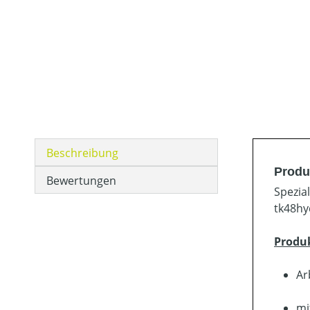
Beschreibung
Produ
Bewertungen
Spezia
tk48hy
Produ
Ar
mi