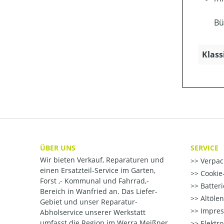
Bü
Klass
ÜBER UNS
SERVICE
Wir bieten Verkauf, Reparaturen und
Verpac
einen Ersatzteil-Service im Garten,
Cookie-
Forst ,- Kommunal und Fahrrad,-
Batter
Bereich in Wanfried an. Das Liefer-
Altöle
Gebiet und unser Reparatur-
Impre
Abholservice unserer Werkstatt
umfasst die Region im Werra Meißner
Elektr