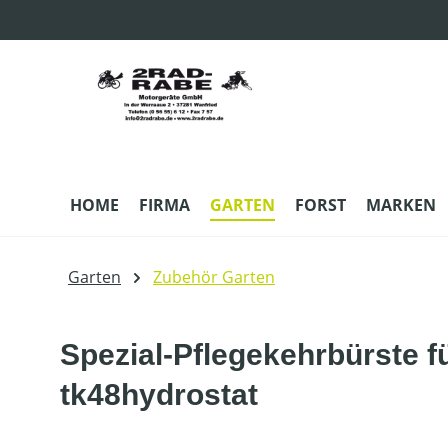
m Hauptinhalt springen
Zur Suche springen
Zur Hauptnavigation springen
HOME
FIRMA
GARTEN
FORST
MARKEN
Garten
Zubehör Garten
Spezial-Pflegekehrbürste f
tk48hydrostat