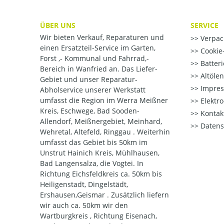
ÜBER UNS
SERVICE
Wir bieten Verkauf, Reparaturen und
Verpac
einen Ersatzteil-Service im Garten,
Cookie-
Forst ,- Kommunal und Fahrrad,-
Batter
Bereich in Wanfried an. Das Liefer-
Altöle
Gebiet und unser Reparatur-
Impre
Abholservice unserer Werkstatt
umfasst die Region im Werra Meißner
Elektr
Kreis, Eschwege, Bad Sooden-
Kontak
Allendorf, Meißnergebiet, Meinhard,
Datens
Wehretal, Altefeld, Ringgau . Weiterhin
umfasst das Gebiet bis 50km im
Unstrut Hainich Kreis, Mühlhausen,
Bad Langensalza, die Vogtei. In
Richtung Eichsfeldkreis ca. 50km bis
Heiligenstadt, Dingelstädt,
Ershausen,Geismar . Zusätzlich liefern
wir auch ca. 50km wir den
Wartburgkreis , Richtung Eisenach,