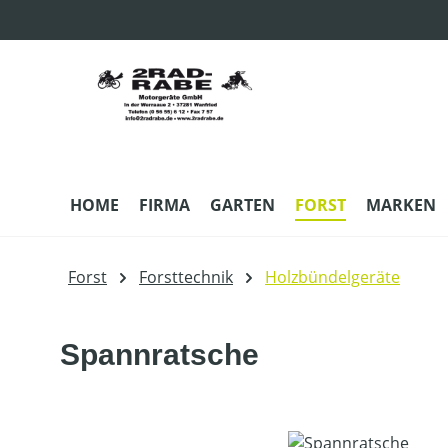
m Hauptinhalt springen
Zur Suche springen
Zur Hauptnavigation springen
HOME
FIRMA
GARTEN
FORST
MARKEN
Forst
Forsttechnik
Holzbündelgeräte
Spannratsche
Bildergalerie überspringen