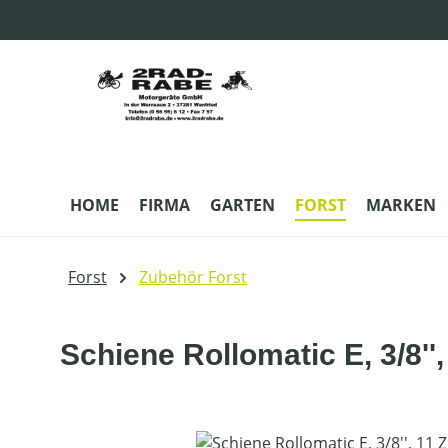
m Hauptinhalt springen
Zur Suche springen
Zur Hauptnavigation springen
HOME
FIRMA
GARTEN
FORST
MARKEN
Forst
Zubehör Forst
Schiene Rollomatic E, 3/8'',
Bildergalerie überspringen