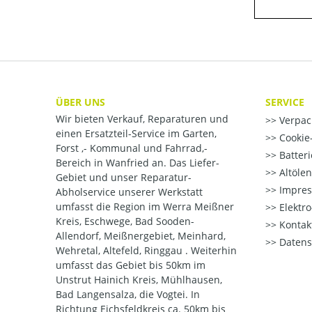
ÜBER UNS
SERVICE
Wir bieten Verkauf, Reparaturen und
Verpac
einen Ersatzteil-Service im Garten,
Cookie-
Forst ,- Kommunal und Fahrrad,-
Batter
Bereich in Wanfried an. Das Liefer-
Altöle
Gebiet und unser Reparatur-
Impre
Abholservice unserer Werkstatt
umfasst die Region im Werra Meißner
Elektr
Kreis, Eschwege, Bad Sooden-
Kontak
Allendorf, Meißnergebiet, Meinhard,
Datens
Wehretal, Altefeld, Ringgau . Weiterhin
umfasst das Gebiet bis 50km im
Unstrut Hainich Kreis, Mühlhausen,
Bad Langensalza, die Vogtei. In
Richtung Eichsfeldkreis ca. 50km bis