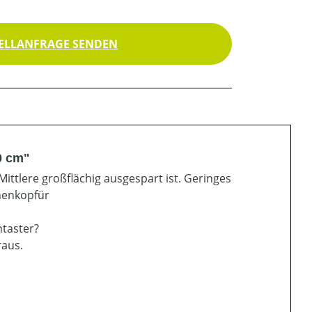
ELLANFRAGE SENDEN
0 cm"
Mittlere großflächig ausgespart ist. Geringes
enenkopfür
ntaster?
raus.