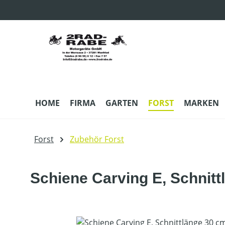
m Hauptinhalt springen
Zur Suche springen
Zur Hauptnavigation springen
HOME
FIRMA
GARTEN
FORST
MARKEN
Forst
Zubehör Forst
Schiene Carving E, Schnit
Bildergalerie überspringen