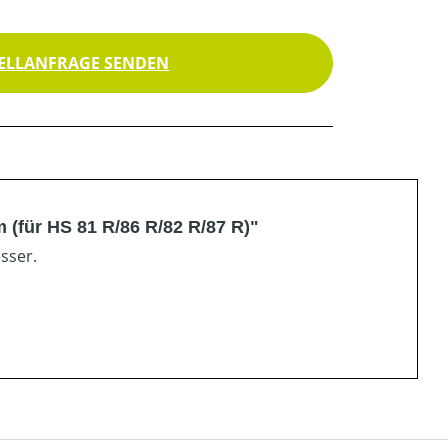
ELLANFRAGE SENDEN
m (für HS 81 R/86 R/82 R/87 R)"
sser.