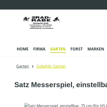
m Hauptinhalt springen
Zur Suche springen
Zur Hauptnavigation springen
HOME
FIRMA
GARTEN
FORST
MARKEN
Garten
Zubehör Garten
Satz Messerspiel, einstellb
Bildergalerie überspringen