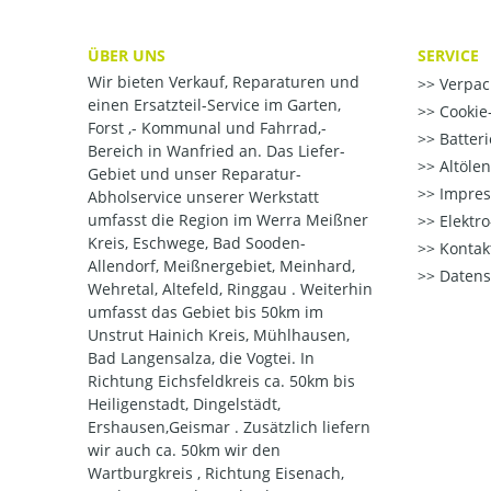
ÜBER UNS
SERVICE
Wir bieten Verkauf, Reparaturen und
Verpac
einen Ersatzteil-Service im Garten,
Cookie-
Forst ,- Kommunal und Fahrrad,-
Batter
Bereich in Wanfried an. Das Liefer-
Altöle
Gebiet und unser Reparatur-
Impre
Abholservice unserer Werkstatt
umfasst die Region im Werra Meißner
Elektr
Kreis, Eschwege, Bad Sooden-
Kontak
Allendorf, Meißnergebiet, Meinhard,
Datens
Wehretal, Altefeld, Ringgau . Weiterhin
umfasst das Gebiet bis 50km im
Unstrut Hainich Kreis, Mühlhausen,
Bad Langensalza, die Vogtei. In
Richtung Eichsfeldkreis ca. 50km bis
Heiligenstadt, Dingelstädt,
Ershausen,Geismar . Zusätzlich liefern
wir auch ca. 50km wir den
Wartburgkreis , Richtung Eisenach,