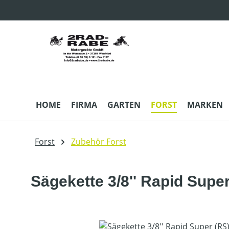
m Hauptinhalt springen
Zur Suche springen
Zur Hauptnavigation springen
HOME
FIRMA
GARTEN
FORST
MARKEN
Forst
Zubehör Forst
Sägekette 3/8'' Rapid Supe
Bildergalerie überspringen