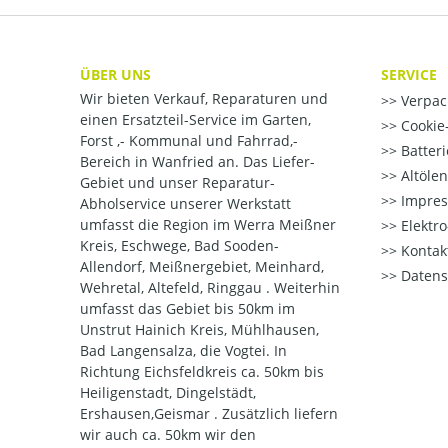
ÜBER UNS
SERVICE
Wir bieten Verkauf, Reparaturen und
Verpac
einen Ersatzteil-Service im Garten,
Cookie-
Forst ,- Kommunal und Fahrrad,-
Batter
Bereich in Wanfried an. Das Liefer-
Altöle
Gebiet und unser Reparatur-
Impre
Abholservice unserer Werkstatt
umfasst die Region im Werra Meißner
Elektr
Kreis, Eschwege, Bad Sooden-
Kontak
Allendorf, Meißnergebiet, Meinhard,
Datens
Wehretal, Altefeld, Ringgau . Weiterhin
umfasst das Gebiet bis 50km im
Unstrut Hainich Kreis, Mühlhausen,
Bad Langensalza, die Vogtei. In
Richtung Eichsfeldkreis ca. 50km bis
Heiligenstadt, Dingelstädt,
Ershausen,Geismar . Zusätzlich liefern
wir auch ca. 50km wir den