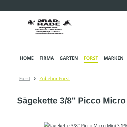
m Hauptinhalt springen
Zur Suche springen
Zur Hauptnavigation springen
HOME
FIRMA
GARTEN
FORST
MARKEN
Forst
Zubehör Forst
Sägekette 3/8'' Picco Micro
Bildergalerie überspringen