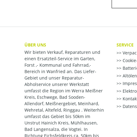
ÜBER UNS
SERVICE
Wir bieten Verkauf, Reparaturen und
Verpac
einen Ersatzteil-Service im Garten,
Cookie-
Forst ,- Kommunal und Fahrrad,-
Batter
Bereich in Wanfried an. Das Liefer-
Altöle
Gebiet und unser Reparatur-
Impre
Abholservice unserer Werkstatt
umfasst die Region im Werra Meißner
Elektr
Kreis, Eschwege, Bad Sooden-
Kontak
Allendorf, Meißnergebiet, Meinhard,
Datens
Wehretal, Altefeld, Ringgau . Weiterhin
umfasst das Gebiet bis 50km im
Unstrut Hainich Kreis, Mühlhausen,
Bad Langensalza, die Vogtei. In
Richtung Eichsfeldkreis ca. 50km bis