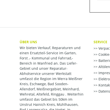
ÜBER UNS
SERVICE
Wir bieten Verkauf, Reparaturen und
Verpac
einen Ersatzteil-Service im Garten,
Cookie-
Forst ,- Kommunal und Fahrrad,-
Batter
Bereich in Wanfried an. Das Liefer-
Altöle
Gebiet und unser Reparatur-
Impre
Abholservice unserer Werkstatt
umfasst die Region im Werra Meißner
Elektr
Kreis, Eschwege, Bad Sooden-
Kontak
Allendorf, Meißnergebiet, Meinhard,
Datens
Wehretal, Altefeld, Ringgau . Weiterhin
umfasst das Gebiet bis 50km im
Unstrut Hainich Kreis, Mühlhausen,
Bad Langensalza, die Vogtei. In