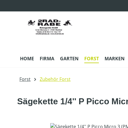
m Hauptinhalt springen
Zur Suche springen
Zur Hauptnavigation springen
HOME
FIRMA
GARTEN
FORST
MARKEN
Forst
Zubehör Forst
Sägekette 1/4'' P Picco Mic
Bildergalerie überspringen