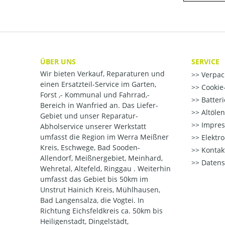
ÜBER UNS
SERVICE
Wir bieten Verkauf, Reparaturen und
Verpac
einen Ersatzteil-Service im Garten,
Cookie-
Forst ,- Kommunal und Fahrrad,-
Batter
Bereich in Wanfried an. Das Liefer-
Altöle
Gebiet und unser Reparatur-
Impre
Abholservice unserer Werkstatt
umfasst die Region im Werra Meißner
Elektr
Kreis, Eschwege, Bad Sooden-
Kontak
Allendorf, Meißnergebiet, Meinhard,
Datens
Wehretal, Altefeld, Ringgau . Weiterhin
umfasst das Gebiet bis 50km im
Unstrut Hainich Kreis, Mühlhausen,
Bad Langensalza, die Vogtei. In
Richtung Eichsfeldkreis ca. 50km bis
Heiligenstadt, Dingelstädt,