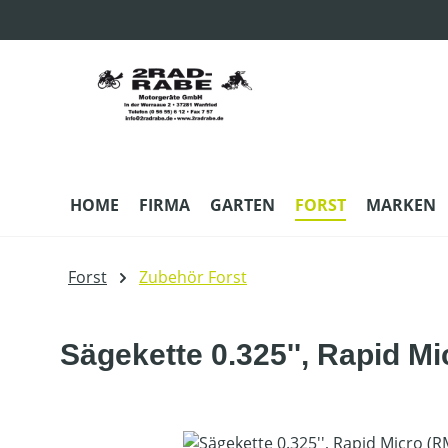
m Hauptinhalt springen
Zur Suche springen
Zur Hauptnavigation springen
HOME
FIRMA
GARTEN
FORST
MARKEN
Forst
Zubehör Forst
Sägekette 0.325'', Rapid M
Bildergalerie überspringen