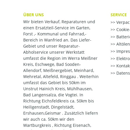
ÜBER UNS
SERVICE
Wir bieten Verkauf, Reparaturen und
Verpac
einen Ersatzteil-Service im Garten,
Cookie-
Forst ,- Kommunal und Fahrrad,-
Batter
Bereich in Wanfried an. Das Liefer-
Altöle
Gebiet und unser Reparatur-
Impre
Abholservice unserer Werkstatt
umfasst die Region im Werra Meißner
Elektr
Kreis, Eschwege, Bad Sooden-
Kontak
Allendorf, Meißnergebiet, Meinhard,
Datens
Wehretal, Altefeld, Ringgau . Weiterhin
umfasst das Gebiet bis 50km im
Unstrut Hainich Kreis, Mühlhausen,
Bad Langensalza, die Vogtei. In
Richtung Eichsfeldkreis ca. 50km bis
Heiligenstadt, Dingelstädt,
Ershausen,Geismar . Zusätzlich liefern
wir auch ca. 50km wir den
Wartburgkreis , Richtung Eisenach,