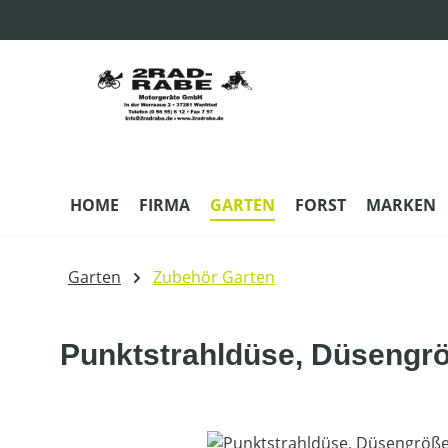
m Hauptinhalt springen
Zur Suche springen
Zur Hauptnavigation springen
HOME
FIRMA
GARTEN
FORST
MARKEN
Garten
Zubehör Garten
Punktstrahldüse, Düsengr
Bildergalerie überspringen