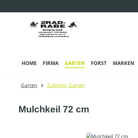
m Hauptinhalt springen
Zur Suche springen
Zur Hauptnavigation springen
HOME
FIRMA
GARTEN
FORST
MARKEN
Garten
Zubehör Garten
Mulchkeil 72 cm
Bildergalerie überspringen