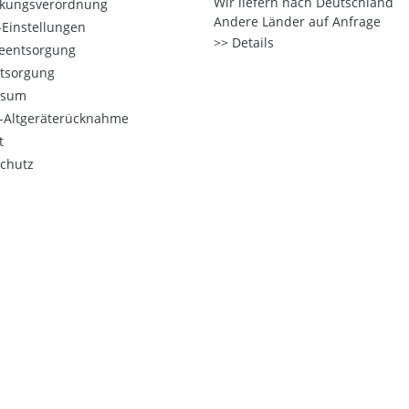
Wir liefern nach Deutschland
kungsverordnung
Andere Länder auf Anfrage
Einstellungen
Details
ieentsorgung
ntsorgung
ssum
o-Altgeräterücknahme
t
chutz