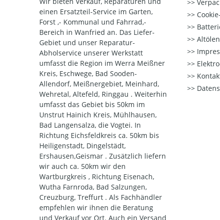
Wir bieten Verkauf, Reparaturen und
Verpac
einen Ersatzteil-Service im Garten,
Cookie-
Forst ,- Kommunal und Fahrrad,-
Batter
Bereich in Wanfried an. Das Liefer-
Altöle
Gebiet und unser Reparatur-
Impre
Abholservice unserer Werkstatt
umfasst die Region im Werra Meißner
Elektr
Kreis, Eschwege, Bad Sooden-
Kontak
Allendorf, Meißnergebiet, Meinhard,
Datens
Wehretal, Altefeld, Ringgau . Weiterhin
umfasst das Gebiet bis 50km im
Unstrut Hainich Kreis, Mühlhausen,
Bad Langensalza, die Vogtei. In
Richtung Eichsfeldkreis ca. 50km bis
Heiligenstadt, Dingelstädt,
Ershausen,Geismar . Zusätzlich liefern
wir auch ca. 50km wir den
Wartburgkreis , Richtung Eisenach,
Wutha Farnroda, Bad Salzungen,
Creuzburg, Treffurt . Als Fachhändler
empfehlen wir ihnen die Beratung
und Verkauf vor Ort. Auch ein Versand