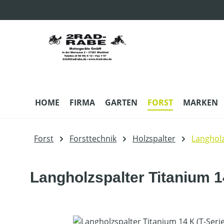
m Hauptinhalt springen
Zur Suche springen
Zur Hauptnavigation springen
HOME
FIRMA
GARTEN
FORST
MARKEN
Forst
Forsttechnik
Holzspalter
Langholz
Langholzspalter Titanium 1
Bildergalerie überspringen