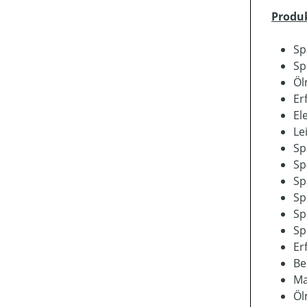
Produ
Sp
Sp
Öl
Er
El
Le
Sp
Sp
Sp
Sp
Sp
Sp
Er
Be
Ma
Öl