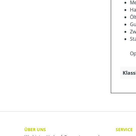
Me
Ha
Öl
Gu
Zw
St
Op
Klass
ÜBER UNS
SERVICE