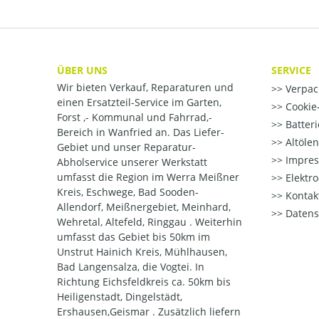
ÜBER UNS
SERVICE
Wir bieten Verkauf, Reparaturen und
Verpac
einen Ersatzteil-Service im Garten,
Cookie-
Forst ,- Kommunal und Fahrrad,-
Batter
Bereich in Wanfried an. Das Liefer-
Altöle
Gebiet und unser Reparatur-
Impre
Abholservice unserer Werkstatt
umfasst die Region im Werra Meißner
Elektr
Kreis, Eschwege, Bad Sooden-
Kontak
Allendorf, Meißnergebiet, Meinhard,
Datens
Wehretal, Altefeld, Ringgau . Weiterhin
umfasst das Gebiet bis 50km im
Unstrut Hainich Kreis, Mühlhausen,
Bad Langensalza, die Vogtei. In
Richtung Eichsfeldkreis ca. 50km bis
Heiligenstadt, Dingelstädt,
Ershausen,Geismar . Zusätzlich liefern