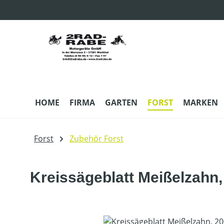
m Hauptinhalt springen
Zur Suche springen
Zur Hauptnavigation springen
HOME
FIRMA
GARTEN
FORST
MARKEN
Forst
Zubehör Forst
Kreissägeblatt Meißelzahn
Bildergalerie überspringen