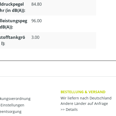
ldruckpegel
84.80
r (in dB(A)):
lleistungspeg
96.00
 dB(A)):
stofftankgrö
3.00
 l):
BESTELLUNG & VERSAND
Wir liefern nach Deutschland
kungsverordnung
Andere Länder auf Anfrage
Einstellungen
Details
ieentsorgung