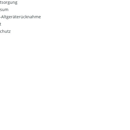
ntsorgung
ssum
o-Altgeräterücknahme
t
chutz