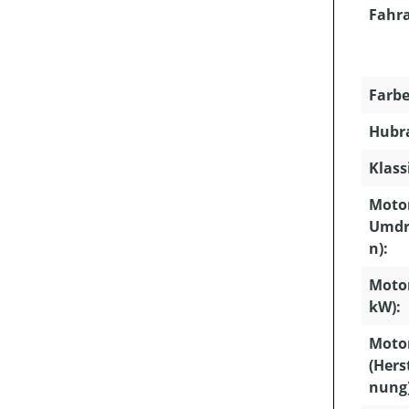
Fahra
Farbe
Hubra
Klass
Motor
Umdr
n):
Motor
kW):
Moto
(Hers
nung)