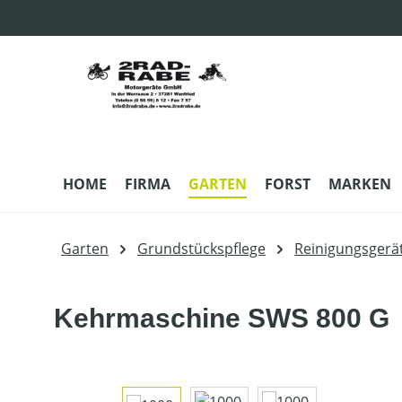
m Hauptinhalt springen
Zur Suche springen
Zur Hauptnavigation springen
HOME
FIRMA
GARTEN
FORST
MARKEN
Garten
Grundstückspflege
Reinigungsgerä
Kehrmaschine SWS 800 G
Bildergalerie überspringen