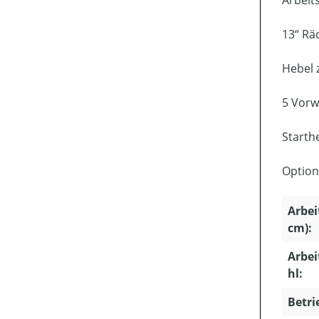
Arbeit
13“ Rä
Hebel 
5 Vorw
Starth
Option
Arbei
cm):
Arbei
hl:
Betri