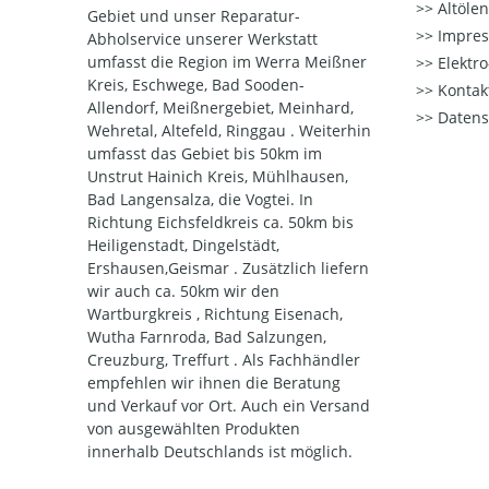
Altöle
Gebiet und unser Reparatur-
Impre
Abholservice unserer Werkstatt
umfasst die Region im Werra Meißner
Elektr
Kreis, Eschwege, Bad Sooden-
Kontak
Allendorf, Meißnergebiet, Meinhard,
Datens
Wehretal, Altefeld, Ringgau . Weiterhin
umfasst das Gebiet bis 50km im
Unstrut Hainich Kreis, Mühlhausen,
Bad Langensalza, die Vogtei. In
Richtung Eichsfeldkreis ca. 50km bis
Heiligenstadt, Dingelstädt,
Ershausen,Geismar . Zusätzlich liefern
wir auch ca. 50km wir den
Wartburgkreis , Richtung Eisenach,
Wutha Farnroda, Bad Salzungen,
Creuzburg, Treffurt . Als Fachhändler
empfehlen wir ihnen die Beratung
und Verkauf vor Ort. Auch ein Versand
von ausgewählten Produkten
innerhalb Deutschlands ist möglich.