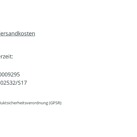
 Versandkosten
rzeit:
0009295
802532/S17
uktsicherheitsverordnung (GPSR):