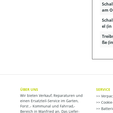
Schal
am Oh
Schal
el (in
Treib
ße (in
ÜBER UNS
SERVICE
Wir bieten Verkauf, Reparaturen und
Verpac
einen Ersatzteil-Service im Garten,
Cookie-
Forst ,- Kommunal und Fahrrad,-
Batter
Bereich in Wanfried an. Das Liefer-