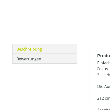
Beschreibung
Produ
Bewertungen
Einfac
Fokus.
Sie ke
Die Au
212 cm