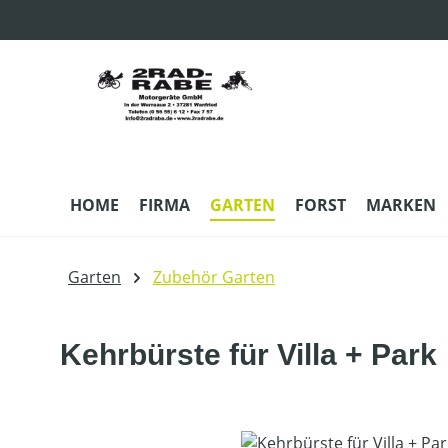
m Hauptinhalt springen
Zur Suche springen
Zur Hauptnavigation springen
HOME
FIRMA
GARTEN
FORST
MARKEN
Garten
Zubehör Garten
Kehrbürste für Villa + Park
Bildergalerie überspringen