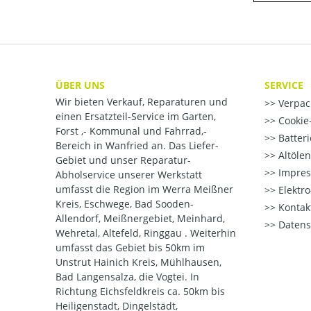
ÜBER UNS
SERVICE
Wir bieten Verkauf, Reparaturen und
Verpac
einen Ersatzteil-Service im Garten,
Cookie-
Forst ,- Kommunal und Fahrrad,-
Batter
Bereich in Wanfried an. Das Liefer-
Altöle
Gebiet und unser Reparatur-
Impre
Abholservice unserer Werkstatt
umfasst die Region im Werra Meißner
Elektr
Kreis, Eschwege, Bad Sooden-
Kontak
Allendorf, Meißnergebiet, Meinhard,
Datens
Wehretal, Altefeld, Ringgau . Weiterhin
umfasst das Gebiet bis 50km im
Unstrut Hainich Kreis, Mühlhausen,
Bad Langensalza, die Vogtei. In
Richtung Eichsfeldkreis ca. 50km bis
Heiligenstadt, Dingelstädt,