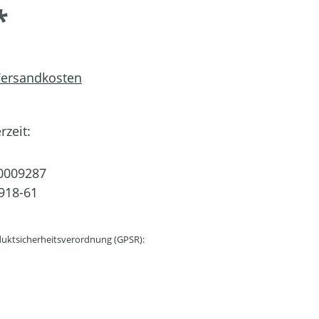
*
 Versandkosten
rzeit:
0009287
918-61
uktsicherheitsverordnung (GPSR):