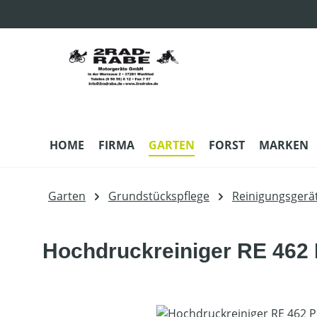
m Hauptinhalt springen
Zur Suche springen
Zur Hauptnavigation springen
HOME
FIRMA
GARTEN
FORST
MARKEN
Garten
Grundstückspflege
Reinigungsgerä
Hochdruckreiniger RE 462
Bildergalerie überspringen