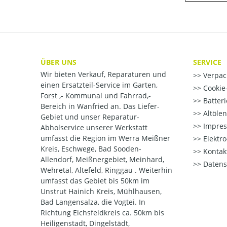
ÜBER UNS
SERVICE
Wir bieten Verkauf, Reparaturen und
Verpac
einen Ersatzteil-Service im Garten,
Cookie-
Forst ,- Kommunal und Fahrrad,-
Batter
Bereich in Wanfried an. Das Liefer-
Altöle
Gebiet und unser Reparatur-
Impre
Abholservice unserer Werkstatt
umfasst die Region im Werra Meißner
Elektr
Kreis, Eschwege, Bad Sooden-
Kontak
Allendorf, Meißnergebiet, Meinhard,
Datens
Wehretal, Altefeld, Ringgau . Weiterhin
umfasst das Gebiet bis 50km im
Unstrut Hainich Kreis, Mühlhausen,
Bad Langensalza, die Vogtei. In
Richtung Eichsfeldkreis ca. 50km bis
Heiligenstadt, Dingelstädt,