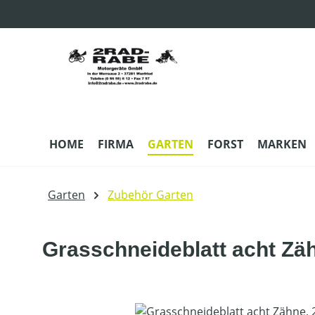
m Hauptinhalt springen
Zur Suche springen
Zur Hauptnavigation springen
HOME
FIRMA
GARTEN
FORST
MARKEN
Garten
Zubehör Garten
Grasschneideblatt acht Zä
Bildergalerie überspringen