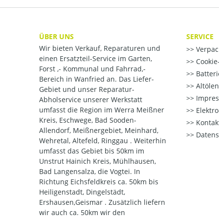
ÜBER UNS
SERVICE
Wir bieten Verkauf, Reparaturen und
Verpac
einen Ersatzteil-Service im Garten,
Cookie-
Forst ,- Kommunal und Fahrrad,-
Batter
Bereich in Wanfried an. Das Liefer-
Altöle
Gebiet und unser Reparatur-
Impre
Abholservice unserer Werkstatt
umfasst die Region im Werra Meißner
Elektr
Kreis, Eschwege, Bad Sooden-
Kontak
Allendorf, Meißnergebiet, Meinhard,
Datens
Wehretal, Altefeld, Ringgau . Weiterhin
umfasst das Gebiet bis 50km im
Unstrut Hainich Kreis, Mühlhausen,
Bad Langensalza, die Vogtei. In
Richtung Eichsfeldkreis ca. 50km bis
Heiligenstadt, Dingelstädt,
Ershausen,Geismar . Zusätzlich liefern
wir auch ca. 50km wir den