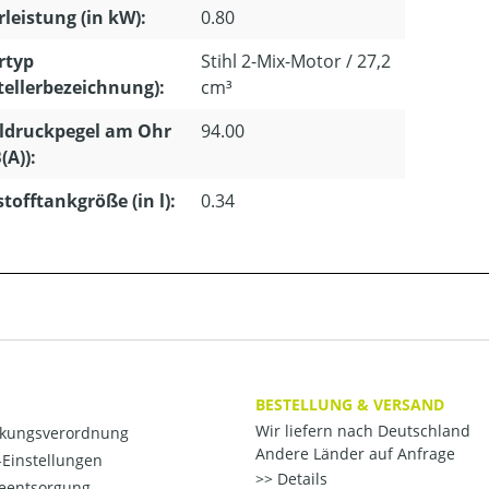
leistung (in kW):
0.80
rtyp
Stihl 2-Mix-Motor / 27,2
tellerbezeichnung):
cm³
ldruckpegel am Ohr
94.00
(A)):
stofftankgröße (in l):
0.34
BESTELLUNG & VERSAND
Wir liefern nach Deutschland
kungsverordnung
Andere Länder auf Anfrage
Einstellungen
Details
ieentsorgung