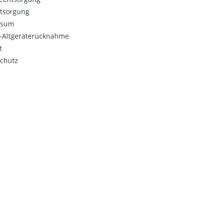
ntsorgung
ssum
o-Altgeräterücknahme
t
chutz