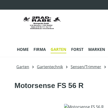
m Hauptinhalt springen
Zur Suche springen
Zur Hauptnavigation springen
HOME
FIRMA
GARTEN
FORST
MARKEN
Garten
Gartentechnik
Sensen/Trimmer
Motorsense FS 56 R
Bildergalerie überspringen