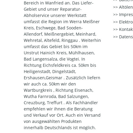
Bereich in Wanfried an. Das Liefer-
Altöle
Gebiet und unser Reparatur-
Impre
Abholservice unserer Werkstatt
umfasst die Region im Werra Meißner
Elektr
Kreis, Eschwege, Bad Sooden-
Kontak
Allendorf, Meißnergebiet, Meinhard,
Datens
Wehretal, Altefeld, Ringgau . Weiterhin
umfasst das Gebiet bis 50km im
Unstrut Hainich Kreis, Mühlhausen,
Bad Langensalza, die Vogtei. In
Richtung Eichsfeldkreis ca. 50km bis
Heiligenstadt, Dingelstädt,
Ershausen,Geismar . Zusätzlich liefern
wir auch ca. 50km wir den
Wartburgkreis , Richtung Eisenach,
Wutha Farnroda, Bad Salzungen,
Creuzburg, Treffurt . Als Fachhändler
empfehlen wir ihnen die Beratung
und Verkauf vor Ort. Auch ein Versand
von ausgewählten Produkten
innerhalb Deutschlands ist möglich.