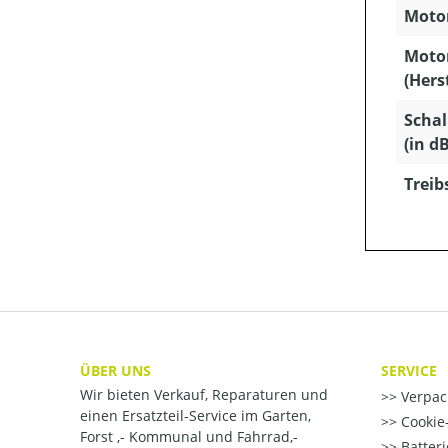
Motor
Moto
(Hers
Schal
(in dB
Treib
ÜBER UNS
SERVICE
Wir bieten Verkauf, Reparaturen und
Verpac
einen Ersatzteil-Service im Garten,
Cookie-
Forst ,- Kommunal und Fahrrad,-
Batter