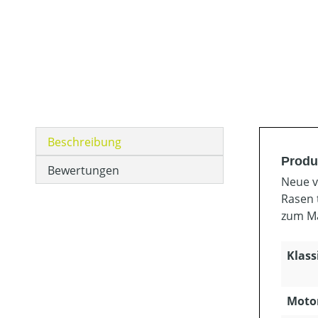
Beschreibung
Produ
Bewertungen
Neue v
Rasen 
zum Mä
Klass
Motor