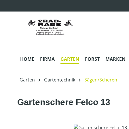
m Hauptinhalt springen
Zur Suche springen
Zur Hauptnavigation springen
HOME
FIRMA
GARTEN
FORST
MARKEN
Garten
Gartentechnik
Sägen/Scheren
Gartenschere Felco 13
Bildergalerie überspringen