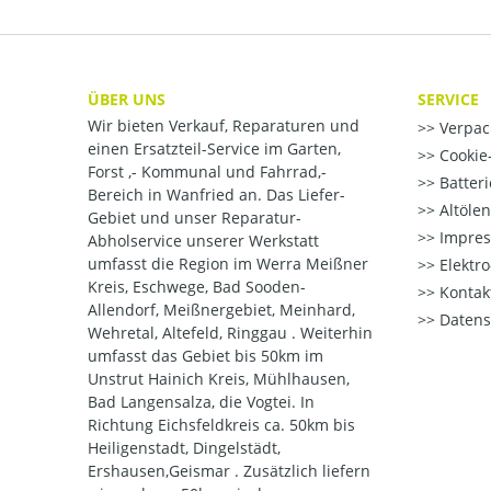
ÜBER UNS
SERVICE
Wir bieten Verkauf, Reparaturen und
Verpac
einen Ersatzteil-Service im Garten,
Cookie-
Forst ,- Kommunal und Fahrrad,-
Batter
Bereich in Wanfried an. Das Liefer-
Altöle
Gebiet und unser Reparatur-
Impre
Abholservice unserer Werkstatt
umfasst die Region im Werra Meißner
Elektr
Kreis, Eschwege, Bad Sooden-
Kontak
Allendorf, Meißnergebiet, Meinhard,
Datens
Wehretal, Altefeld, Ringgau . Weiterhin
umfasst das Gebiet bis 50km im
Unstrut Hainich Kreis, Mühlhausen,
Bad Langensalza, die Vogtei. In
Richtung Eichsfeldkreis ca. 50km bis
Heiligenstadt, Dingelstädt,
Ershausen,Geismar . Zusätzlich liefern