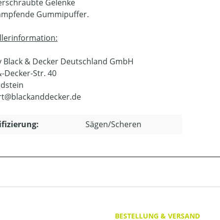
erschraubte Gelenke
ämpfende Gummipuffer.
llerinformation:
y Black & Decker Deutschland GmbH
&-Decker-Str. 40
Idstein
rt@blackanddecker.de
ifizierung:
Sägen/Scheren
BESTELLUNG & VERSAND