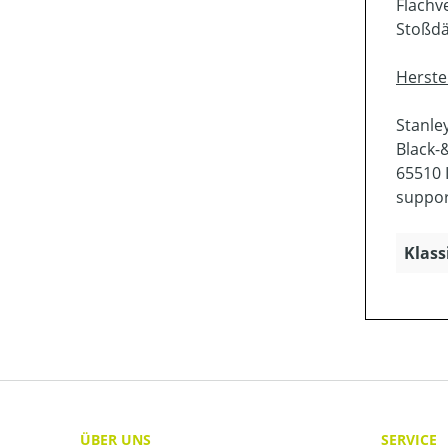
Flachv
Stoßd
Herste
Stanle
Black-
65510 
suppo
Klass
ÜBER UNS
SERVICE