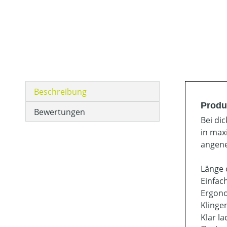
Beschreibung
Produ
Bewertungen
Bei di
in max
angene
Länge 
Einfac
Ergono
Klinge
Klar l