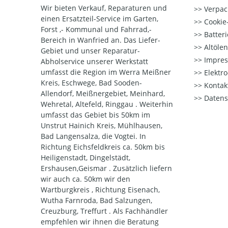
Wir bieten Verkauf, Reparaturen und
Verpac
einen Ersatzteil-Service im Garten,
Cookie-
Forst ,- Kommunal und Fahrrad,-
Batter
Bereich in Wanfried an. Das Liefer-
Altöle
Gebiet und unser Reparatur-
Impre
Abholservice unserer Werkstatt
umfasst die Region im Werra Meißner
Elektr
Kreis, Eschwege, Bad Sooden-
Kontak
Allendorf, Meißnergebiet, Meinhard,
Datens
Wehretal, Altefeld, Ringgau . Weiterhin
umfasst das Gebiet bis 50km im
Unstrut Hainich Kreis, Mühlhausen,
Bad Langensalza, die Vogtei. In
Richtung Eichsfeldkreis ca. 50km bis
Heiligenstadt, Dingelstädt,
Ershausen,Geismar . Zusätzlich liefern
wir auch ca. 50km wir den
Wartburgkreis , Richtung Eisenach,
Wutha Farnroda, Bad Salzungen,
Creuzburg, Treffurt . Als Fachhändler
empfehlen wir ihnen die Beratung