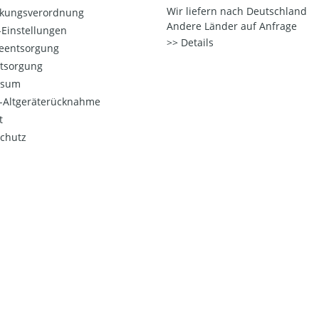
Wir liefern nach Deutschland
kungsverordnung
Andere Länder auf Anfrage
Einstellungen
Details
ieentsorgung
ntsorgung
ssum
o-Altgeräterücknahme
t
chutz