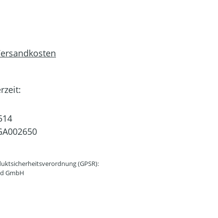
 Versandkosten
rzeit:
514
GA002650
uktsicherheitsverordnung (GPSR):
and GmbH