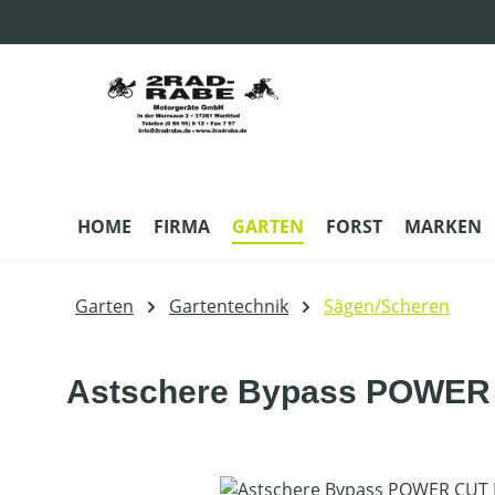
m Hauptinhalt springen
Zur Suche springen
Zur Hauptnavigation springen
HOME
FIRMA
GARTEN
FORST
MARKEN
Garten
Gartentechnik
Sägen/Scheren
Astschere Bypass POWER
Bildergalerie überspringen