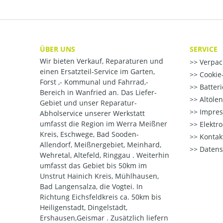
ÜBER UNS
SERVICE
Wir bieten Verkauf, Reparaturen und
Verpac
einen Ersatzteil-Service im Garten,
Cookie-
Forst ,- Kommunal und Fahrrad,-
Batter
Bereich in Wanfried an. Das Liefer-
Altöle
Gebiet und unser Reparatur-
Impre
Abholservice unserer Werkstatt
umfasst die Region im Werra Meißner
Elektr
Kreis, Eschwege, Bad Sooden-
Kontak
Allendorf, Meißnergebiet, Meinhard,
Datens
Wehretal, Altefeld, Ringgau . Weiterhin
umfasst das Gebiet bis 50km im
Unstrut Hainich Kreis, Mühlhausen,
Bad Langensalza, die Vogtei. In
Richtung Eichsfeldkreis ca. 50km bis
Heiligenstadt, Dingelstädt,
Ershausen,Geismar . Zusätzlich liefern