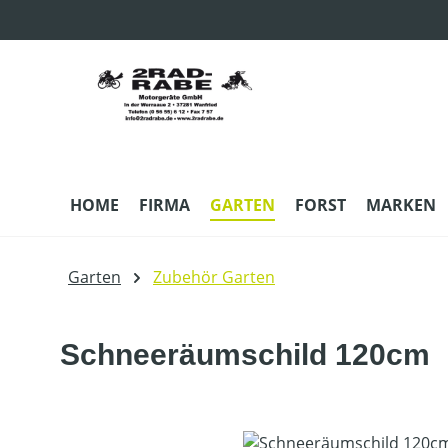
m Hauptinhalt springen
Zur Suche springen
Zur Hauptnavigation springen
HOME
FIRMA
GARTEN
FORST
MARKEN
Garten
Zubehör Garten
Schneeräumschild 120cm
Bildergalerie überspringen