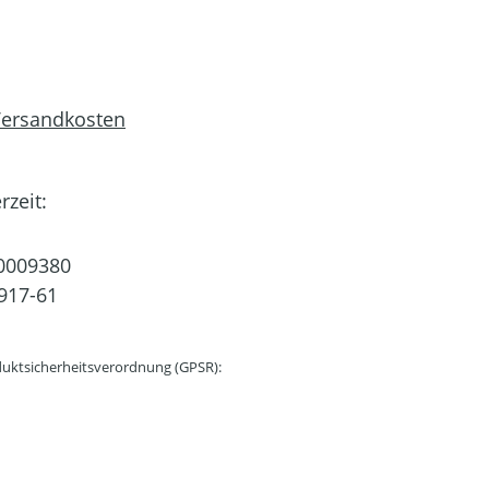
 Versandkosten
rzeit:
0009380
917-61
uktsicherheitsverordnung (GPSR):