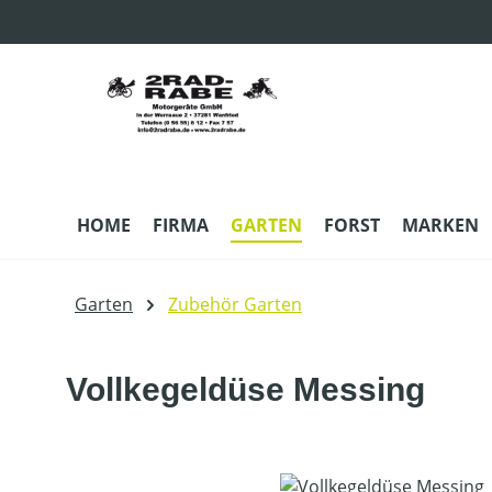
m Hauptinhalt springen
Zur Suche springen
Zur Hauptnavigation springen
HOME
FIRMA
GARTEN
FORST
MARKEN
Garten
Zubehör Garten
Vollkegeldüse Messing
Bildergalerie überspringen