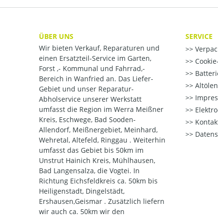
ÜBER UNS
SERVICE
Wir bieten Verkauf, Reparaturen und
Verpac
einen Ersatzteil-Service im Garten,
Cookie-
Forst ,- Kommunal und Fahrrad,-
Batter
Bereich in Wanfried an. Das Liefer-
Altöle
Gebiet und unser Reparatur-
Impre
Abholservice unserer Werkstatt
umfasst die Region im Werra Meißner
Elektr
Kreis, Eschwege, Bad Sooden-
Kontak
Allendorf, Meißnergebiet, Meinhard,
Datens
Wehretal, Altefeld, Ringgau . Weiterhin
umfasst das Gebiet bis 50km im
Unstrut Hainich Kreis, Mühlhausen,
Bad Langensalza, die Vogtei. In
Richtung Eichsfeldkreis ca. 50km bis
Heiligenstadt, Dingelstädt,
Ershausen,Geismar . Zusätzlich liefern
wir auch ca. 50km wir den