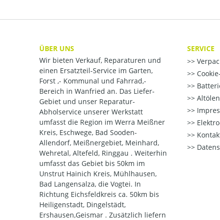
ÜBER UNS
SERVICE
Wir bieten Verkauf, Reparaturen und
Verpac
einen Ersatzteil-Service im Garten,
Cookie-
Forst ,- Kommunal und Fahrrad,-
Batter
Bereich in Wanfried an. Das Liefer-
Altöle
Gebiet und unser Reparatur-
Impre
Abholservice unserer Werkstatt
umfasst die Region im Werra Meißner
Elektr
Kreis, Eschwege, Bad Sooden-
Kontak
Allendorf, Meißnergebiet, Meinhard,
Datens
Wehretal, Altefeld, Ringgau . Weiterhin
umfasst das Gebiet bis 50km im
Unstrut Hainich Kreis, Mühlhausen,
Bad Langensalza, die Vogtei. In
Richtung Eichsfeldkreis ca. 50km bis
Heiligenstadt, Dingelstädt,
Ershausen,Geismar . Zusätzlich liefern