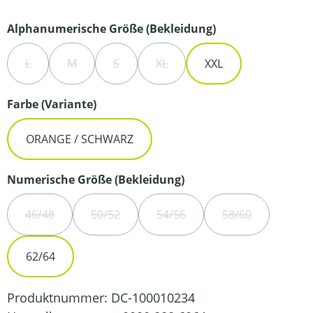
auswählen
Alphanumerische Größe (Bekleidung)
L
M
S
XL
XXL
(DIESE OPTION IST ZURZEIT NICHT VERFÜGBAR.)
(DIESE OPTION IST ZURZEIT NICHT VERFÜGBAR.)
(DIESE OPTION IST ZURZEIT NICHT VERFÜG
(DIESE OPTION IST ZURZEIT NIC
auswählen
Farbe (Variante)
ORANGE / SCHWARZ
auswählen
Numerische Größe (Bekleidung)
46/48
50/52
54/56
58/60
(DIESE OPTION IST ZURZEIT NICHT VERFÜGBAR.)
(DIESE OPTION IST ZURZEIT NICHT VERFÜGBA
(DIESE OPTION IST ZURZEIT N
(DIESE OPTION 
62/64
Produktnummer:
DC-100010234