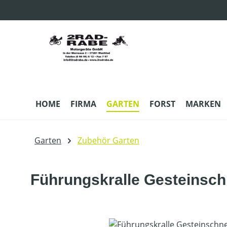
m Hauptinhalt springen
Zur Suche springen
Zur Hauptnavigation springen
HOME
FIRMA
GARTEN
FORST
MARKEN
Garten
Zubehör Garten
Führungskralle Gesteinsch
Bildergalerie überspringen