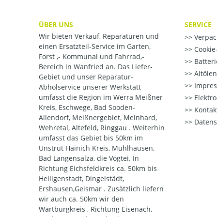
ÜBER UNS
SERVICE
Wir bieten Verkauf, Reparaturen und
Verpac
einen Ersatzteil-Service im Garten,
Cookie-
Forst ,- Kommunal und Fahrrad,-
Batter
Bereich in Wanfried an. Das Liefer-
Altöle
Gebiet und unser Reparatur-
Impre
Abholservice unserer Werkstatt
umfasst die Region im Werra Meißner
Elektr
Kreis, Eschwege, Bad Sooden-
Kontak
Allendorf, Meißnergebiet, Meinhard,
Datens
Wehretal, Altefeld, Ringgau . Weiterhin
umfasst das Gebiet bis 50km im
Unstrut Hainich Kreis, Mühlhausen,
Bad Langensalza, die Vogtei. In
Richtung Eichsfeldkreis ca. 50km bis
Heiligenstadt, Dingelstädt,
Ershausen,Geismar . Zusätzlich liefern
wir auch ca. 50km wir den
Wartburgkreis , Richtung Eisenach,