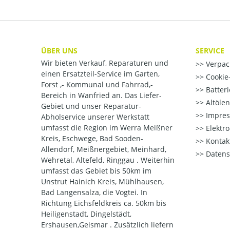
ÜBER UNS
SERVICE
Wir bieten Verkauf, Reparaturen und
Verpac
einen Ersatzteil-Service im Garten,
Cookie-
Forst ,- Kommunal und Fahrrad,-
Batter
Bereich in Wanfried an. Das Liefer-
Altöle
Gebiet und unser Reparatur-
Impre
Abholservice unserer Werkstatt
umfasst die Region im Werra Meißner
Elektr
Kreis, Eschwege, Bad Sooden-
Kontak
Allendorf, Meißnergebiet, Meinhard,
Datens
Wehretal, Altefeld, Ringgau . Weiterhin
umfasst das Gebiet bis 50km im
Unstrut Hainich Kreis, Mühlhausen,
Bad Langensalza, die Vogtei. In
Richtung Eichsfeldkreis ca. 50km bis
Heiligenstadt, Dingelstädt,
Ershausen,Geismar . Zusätzlich liefern