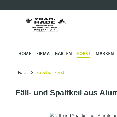
m Hauptinhalt springen
Zur Suche springen
Zur Hauptnavigation springen
HOME
FIRMA
GARTEN
FORST
MARKEN
Forst
Zubehör Forst
Fäll- und Spaltkeil aus Alu
Bildergalerie überspringen