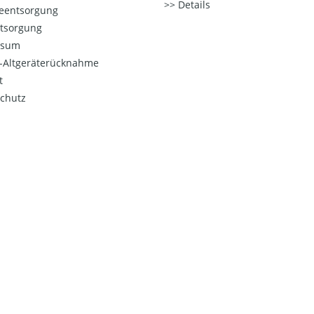
Details
ieentsorgung
ntsorgung
ssum
o-Altgeräterücknahme
t
chutz