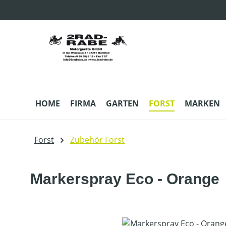
m Hauptinhalt springen
Zur Suche springen
Zur Hauptnavigation springen
HOME
FIRMA
GARTEN
FORST
MARKEN
Forst
Zubehör Forst
Markerspray Eco - Orange
Bildergalerie überspringen