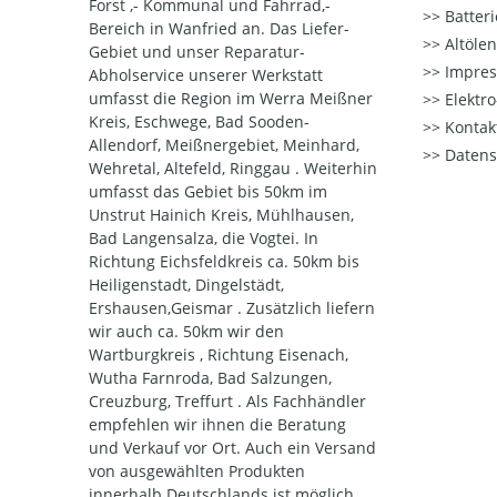
Forst ,- Kommunal und Fahrrad,-
Batter
Bereich in Wanfried an. Das Liefer-
Altöle
Gebiet und unser Reparatur-
Impre
Abholservice unserer Werkstatt
umfasst die Region im Werra Meißner
Elektr
Kreis, Eschwege, Bad Sooden-
Kontak
Allendorf, Meißnergebiet, Meinhard,
Datens
Wehretal, Altefeld, Ringgau . Weiterhin
umfasst das Gebiet bis 50km im
Unstrut Hainich Kreis, Mühlhausen,
Bad Langensalza, die Vogtei. In
Richtung Eichsfeldkreis ca. 50km bis
Heiligenstadt, Dingelstädt,
Ershausen,Geismar . Zusätzlich liefern
wir auch ca. 50km wir den
Wartburgkreis , Richtung Eisenach,
Wutha Farnroda, Bad Salzungen,
Creuzburg, Treffurt . Als Fachhändler
empfehlen wir ihnen die Beratung
und Verkauf vor Ort. Auch ein Versand
von ausgewählten Produkten
innerhalb Deutschlands ist möglich.