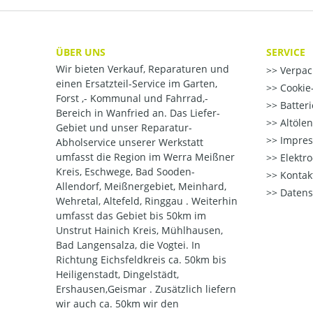
ÜBER UNS
SERVICE
Wir bieten Verkauf, Reparaturen und
Verpac
einen Ersatzteil-Service im Garten,
Cookie-
Forst ,- Kommunal und Fahrrad,-
Batter
Bereich in Wanfried an. Das Liefer-
Altöle
Gebiet und unser Reparatur-
Impre
Abholservice unserer Werkstatt
umfasst die Region im Werra Meißner
Elektr
Kreis, Eschwege, Bad Sooden-
Kontak
Allendorf, Meißnergebiet, Meinhard,
Datens
Wehretal, Altefeld, Ringgau . Weiterhin
umfasst das Gebiet bis 50km im
Unstrut Hainich Kreis, Mühlhausen,
Bad Langensalza, die Vogtei. In
Richtung Eichsfeldkreis ca. 50km bis
Heiligenstadt, Dingelstädt,
Ershausen,Geismar . Zusätzlich liefern
wir auch ca. 50km wir den