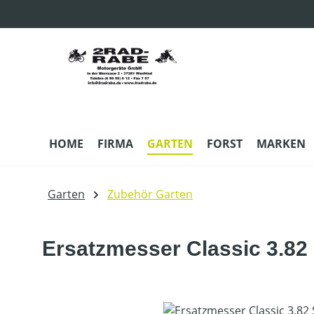
m Hauptinhalt springen
Zur Suche springen
Zur Hauptnavigation springen
HOME
FIRMA
GARTEN
FORST
MARKEN
Garten
Zubehör Garten
Ersatzmesser Classic 3.82
Bildergalerie überspringen