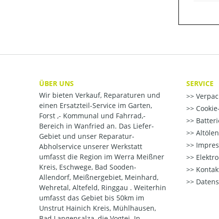
ÜBER UNS
SERVICE
Wir bieten Verkauf, Reparaturen und
Verpac
einen Ersatzteil-Service im Garten,
Cookie-
Forst ,- Kommunal und Fahrrad,-
Batter
Bereich in Wanfried an. Das Liefer-
Altöle
Gebiet und unser Reparatur-
Impre
Abholservice unserer Werkstatt
umfasst die Region im Werra Meißner
Elektr
Kreis, Eschwege, Bad Sooden-
Kontak
Allendorf, Meißnergebiet, Meinhard,
Datens
Wehretal, Altefeld, Ringgau . Weiterhin
umfasst das Gebiet bis 50km im
Unstrut Hainich Kreis, Mühlhausen,
Bad Langensalza, die Vogtei. In