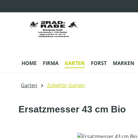
m Hauptinhalt springen
Zur Suche springen
Zur Hauptnavigation springen
HOME
FIRMA
GARTEN
FORST
MARKEN
Garten
Zubehör Garten
Ersatzmesser 43 cm Bio
Bildergalerie überspringen