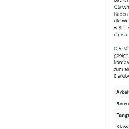
Baufor
Gärten
haben 
die We
welche
eine b
Der Mä
geeign
kompak
zum ei
Darübe
Arbei
Betri
Fangs
Klass