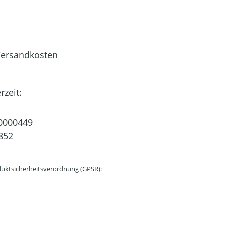
 Versandkosten
rzeit:
0000449
852
uktsicherheitsverordnung (GPSR):