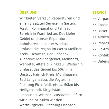
ÜBER UNS
SERVICE
Wir bieten Verkauf, Reparaturen und
Verpac
einen Ersatzteil-Service im Garten,
Cookie-
Forst ,- Kommunal und Fahrrad,-
Batter
Bereich in Wanfried an. Das Liefer-
Altöle
Gebiet und unser Reparatur-
Impre
Abholservice unserer Werkstatt
umfasst die Region im Werra Meißner
Elektr
Kreis, Eschwege, Bad Sooden-
Kontak
Allendorf, Meißnergebiet, Meinhard,
Datens
Wehretal, Altefeld, Ringgau . Weiterhin
umfasst das Gebiet bis 50km im
Unstrut Hainich Kreis, Mühlhausen,
Bad Langensalza, die Vogtei. In
Richtung Eichsfeldkreis ca. 50km bis
Heiligenstadt, Dingelstädt,
Ershausen,Geismar . Zusätzlich liefern
wir auch ca. 50km wir den
Wartburgkreis , Richtung Eisenach,