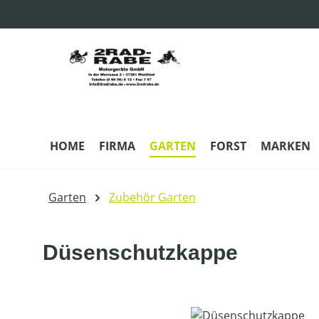
m Hauptinhalt springen
Zur Suche springen
Zur Hauptnavigation springen
HOME
FIRMA
GARTEN
FORST
MARKEN
Garten
Zubehör Garten
Düsenschutzkappe
Bildergalerie überspringen