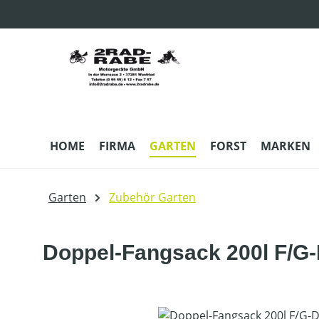
m Hauptinhalt springen
Zur Suche springen
Zur Hauptnavigation springen
HOME
FIRMA
GARTEN
FORST
MARKEN
Garten
Zubehör Garten
Doppel-Fangsack 200l F/G
Bildergalerie überspringen