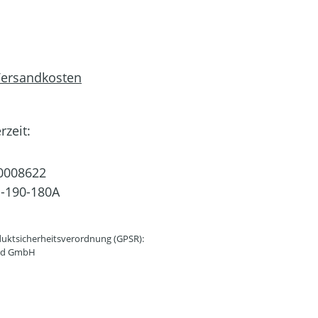
 Versandkosten
rzeit:
0008622
-190-180A
uktsicherheitsverordnung (GPSR):
and GmbH