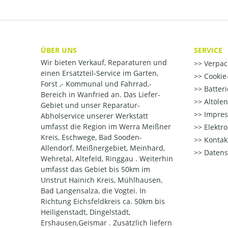
ÜBER UNS
SERVICE
Wir bieten Verkauf, Reparaturen und
Verpac
einen Ersatzteil-Service im Garten,
Cookie-
Forst ,- Kommunal und Fahrrad,-
Batter
Bereich in Wanfried an. Das Liefer-
Altöle
Gebiet und unser Reparatur-
Impre
Abholservice unserer Werkstatt
umfasst die Region im Werra Meißner
Elektr
Kreis, Eschwege, Bad Sooden-
Kontak
Allendorf, Meißnergebiet, Meinhard,
Datens
Wehretal, Altefeld, Ringgau . Weiterhin
umfasst das Gebiet bis 50km im
Unstrut Hainich Kreis, Mühlhausen,
Bad Langensalza, die Vogtei. In
Richtung Eichsfeldkreis ca. 50km bis
Heiligenstadt, Dingelstädt,
Ershausen,Geismar . Zusätzlich liefern