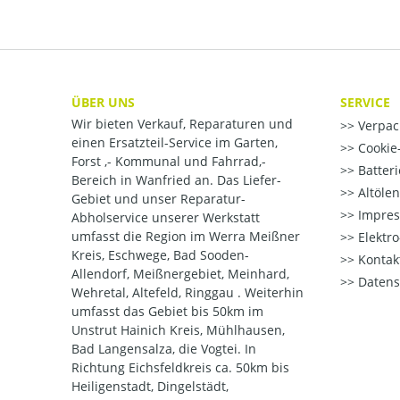
ÜBER UNS
SERVICE
Wir bieten Verkauf, Reparaturen und
Verpac
einen Ersatzteil-Service im Garten,
Cookie-
Forst ,- Kommunal und Fahrrad,-
Batter
Bereich in Wanfried an. Das Liefer-
Altöle
Gebiet und unser Reparatur-
Impre
Abholservice unserer Werkstatt
umfasst die Region im Werra Meißner
Elektr
Kreis, Eschwege, Bad Sooden-
Kontak
Allendorf, Meißnergebiet, Meinhard,
Datens
Wehretal, Altefeld, Ringgau . Weiterhin
umfasst das Gebiet bis 50km im
Unstrut Hainich Kreis, Mühlhausen,
Bad Langensalza, die Vogtei. In
Richtung Eichsfeldkreis ca. 50km bis
Heiligenstadt, Dingelstädt,