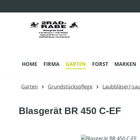
m Hauptinhalt springen
Zur Suche springen
Zur Hauptnavigation springen
HOME
FIRMA
GARTEN
FORST
MARKEN
Garten
Grundstückspflege
Laubbläser/-sa
Blasgerät BR 450 C-EF
Bildergalerie überspringen