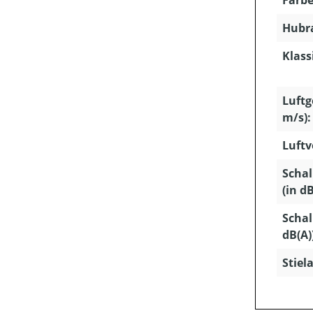
Farbe
Hubra
Klass
Luftg
m/s):
Luftv
Schal
(in dB
Schal
dB(A)
Stiela