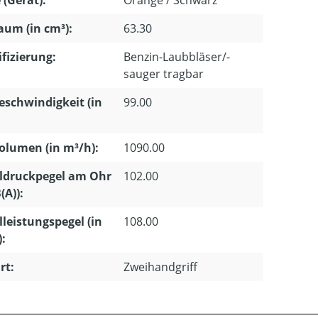
 (Gerät):
Orange / Schwarz
um (in cm³):
63.30
ifizierung:
Benzin-Laubbläser/-
sauger tragbar
eschwindigkeit (in
99.00
olumen (in m³/h):
1090.00
ldruckpegel am Ohr
102.00
(A)):
lleistungspegel (in
108.00
):
rt:
Zweihandgriff