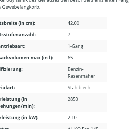
Aerodynamik des Gehäuses den besonders effizienten Fang 
n Gewebefangkorb.
tsbreite (in cm):
42.00
tsstufenanzahl:
7
ntriebsart:
1-Gang
ackvolumen max (in l):
65
ifizierung:
Benzin-
Rasenmäher
ialart:
Stahlblech
leistung (in
2850
ehungen/min):
leistung (in kW):
2.10