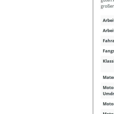
guten 
große
Arbei
Arbei
Fahra
Fangs
Klass
Mater
Motor
Umdr
Motor