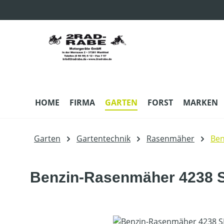
m Hauptinhalt springen
Zur Suche springen
Zur Hauptnavigation springen
HOME
FIRMA
GARTEN
FORST
MARKEN
Garten
Gartentechnik
Rasenmäher
Be
Benzin-Rasenmäher 4238 
Bildergalerie überspringen