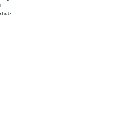
t
chutz