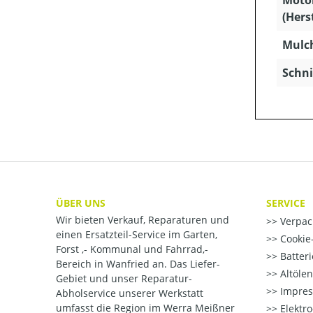
Moto
(Hers
Mulc
Schni
ÜBER UNS
SERVICE
Wir bieten Verkauf, Reparaturen und
Verpac
einen Ersatzteil-Service im Garten,
Cookie-
Forst ,- Kommunal und Fahrrad,-
Batter
Bereich in Wanfried an. Das Liefer-
Altöle
Gebiet und unser Reparatur-
Impre
Abholservice unserer Werkstatt
umfasst die Region im Werra Meißner
Elektr