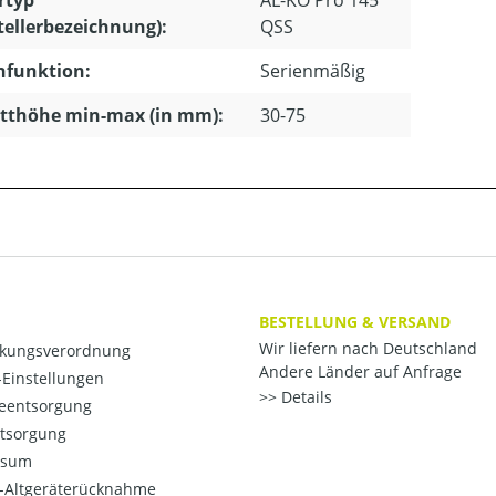
rtyp
AL-KO Pro 145
tellerbezeichnung):
QSS
hfunktion:
Serienmäßig
tthöhe min-max (in mm):
30-75
BESTELLUNG & VERSAND
Wir liefern nach Deutschland
kungsverordnung
Andere Länder auf Anfrage
Einstellungen
Details
ieentsorgung
ntsorgung
ssum
o-Altgeräterücknahme