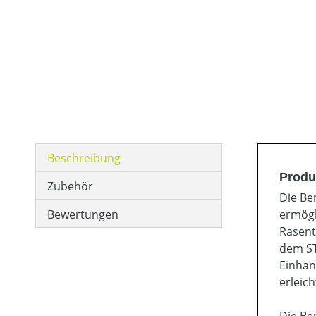
Beschreibung
Produ
Zubehör
Die Be
Bewertungen
ermögl
Rasent
dem ST
Einhan
erleic