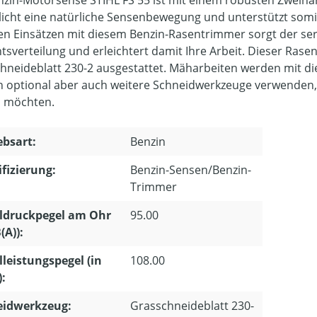
nzin-Motorsense STIHL FS 55 ist mit einem robusten Zweiha
icht eine natürliche Sensenbewegung und unterstützt somit
en Einsätzen mit diesem Benzin-Rasentrimmer sorgt der seri
tsverteilung und erleichtert damit Ihre Arbeit. Dieser Ras
hneideblatt 230-2 ausgestattet. Mäharbeiten werden mit die
 optional aber auch weitere Schneidwerkzeuge verwenden, 
 möchten.
ebsart:
Benzin
ifizierung:
Benzin-Sensen/Benzin-
Trimmer
ldruckpegel am Ohr
95.00
(A)):
lleistungspegel (in
108.00
):
eidwerkzeug:
Grasschneideblatt 230-