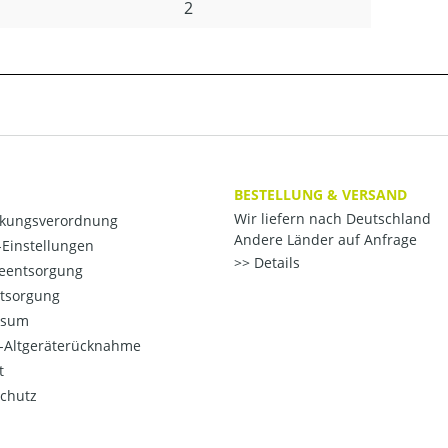
2
BESTELLUNG & VERSAND
Wir liefern nach Deutschland
kungsverordnung
Andere Länder auf Anfrage
Einstellungen
Details
ieentsorgung
ntsorgung
ssum
o-Altgeräterücknahme
t
chutz