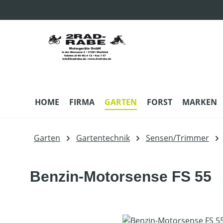
m Hauptinhalt springen
Zur Suche springen
Zur Hauptnavigation springen
HOME
FIRMA
GARTEN
FORST
MARKEN
Garten
Gartentechnik
Sensen/Trimmer
Benzin-Motorsense FS 55
Bildergalerie überspringen