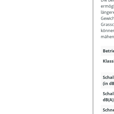
Die Be
ermögl
länger
Gewich
Grassc
können
mähen
Betri
Klass
Schal
(in dB
Schal
dB(A)
Schn