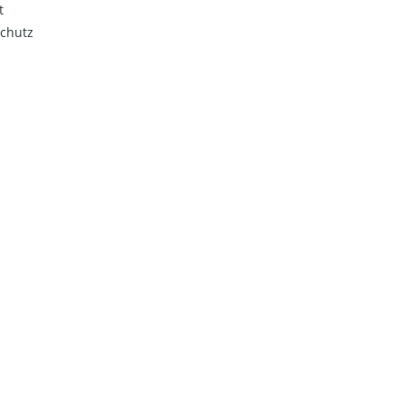
t
chutz