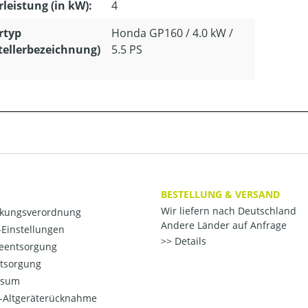
leistung (in kW):
4
rtyp
Honda GP160 / 4.0 kW /
tellerbezeichnung)
5.5 PS
BESTELLUNG & VERSAND
Wir liefern nach Deutschland
kungsverordnung
Andere Länder auf Anfrage
Einstellungen
Details
ieentsorgung
ntsorgung
ssum
o-Altgeräterücknahme