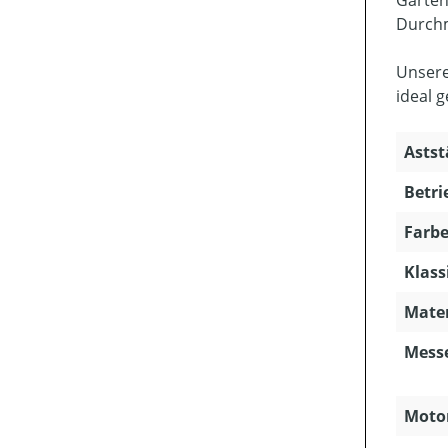
Gärten
Durch
Unsere
ideal 
Astst
Betri
Farbe
Klass
Mater
Mess
Motor