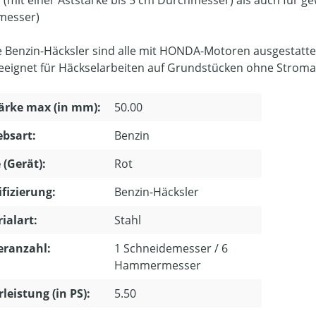
 (mit einer Aststärke bis 5 cm Durchmesser) als auch für ge
messer)
 Benzin-Häcksler sind alle mit HONDA-Motoren ausgestatte
geeignet für Häckselarbeiten auf Grundstücken ohne Stroma
ärke max (in mm):
50.00
ebsart:
Benzin
 (Gerät):
Rot
ifizierung:
Benzin-Häcksler
ialart:
Stahl
eranzahl:
1 Schneidemesser / 6
Hammermesser
leistung (in PS):
5.50