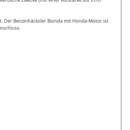
werbliche Zwecke (mit einer Aststärke bis 9 cm
t. Der Benzinhäcksler Bionda mit Honda-Motor ist
nschluss.