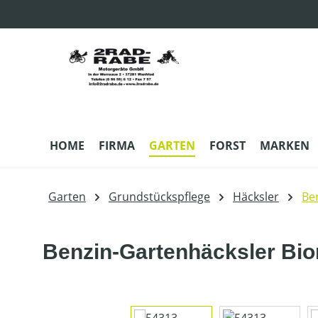
m Hauptinhalt springen
Zur Suche springen
Zur Hauptnavigation springen
HOME
FIRMA
GARTEN
FORST
MARKEN
Garten
Grundstückspflege
Häcksler
Be
Benzin-Gartenhäcksler Bi
Bildergalerie überspringen