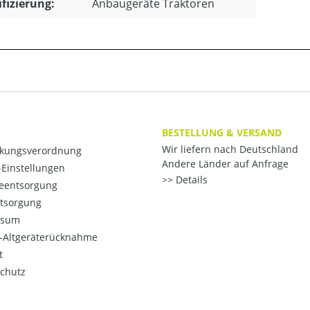
ifizierung:
Anbaugeräte Traktoren
BESTELLUNG & VERSAND
Wir liefern nach Deutschland
kungsverordnung
Andere Länder auf Anfrage
Einstellungen
Details
ieentsorgung
ntsorgung
ssum
o-Altgeräterücknahme
t
chutz