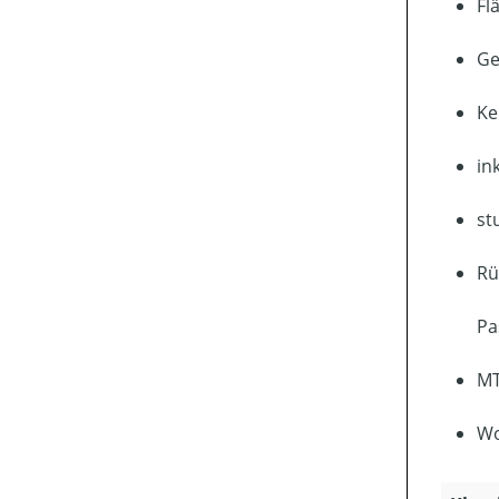
Fl
Ge
Ke
in
st
Rü
Pa
MT
Wo