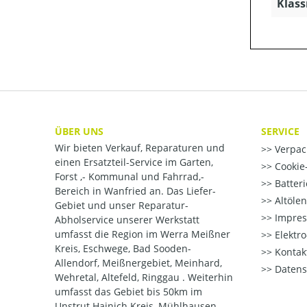
Klass
ÜBER UNS
SERVICE
Wir bieten Verkauf, Reparaturen und
Verpac
einen Ersatzteil-Service im Garten,
Cookie-
Forst ,- Kommunal und Fahrrad,-
Batter
Bereich in Wanfried an. Das Liefer-
Altöle
Gebiet und unser Reparatur-
Impre
Abholservice unserer Werkstatt
umfasst die Region im Werra Meißner
Elektr
Kreis, Eschwege, Bad Sooden-
Kontak
Allendorf, Meißnergebiet, Meinhard,
Datens
Wehretal, Altefeld, Ringgau . Weiterhin
umfasst das Gebiet bis 50km im
Unstrut Hainich Kreis, Mühlhausen,