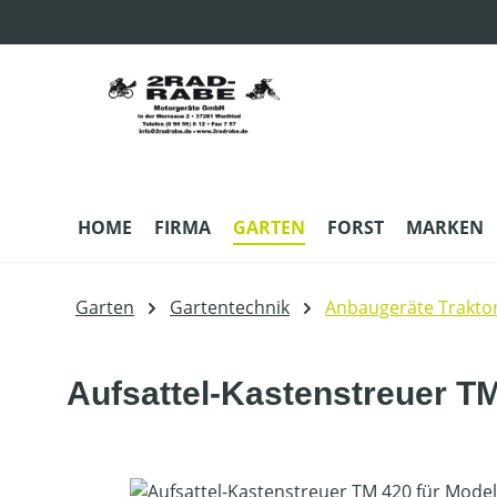
m Hauptinhalt springen
Zur Suche springen
Zur Hauptnavigation springen
HOME
FIRMA
GARTEN
FORST
MARKEN
Garten
Gartentechnik
Anbaugeräte Trakto
Aufsattel-Kastenstreuer TM
Bildergalerie überspringen