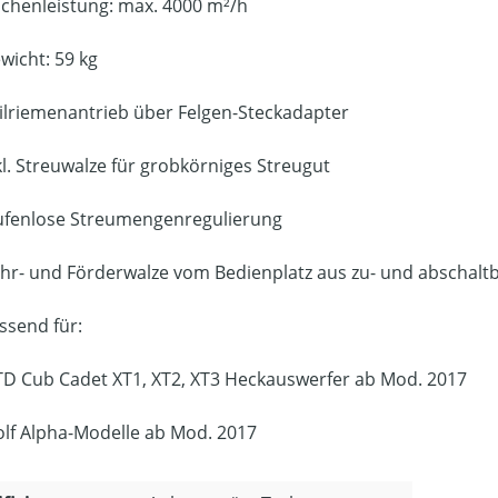
ächenleistung: max. 4000 m²/h
wicht: 59 kg
ilriemenantrieb über Felgen-Steckadapter
kl. Streuwalze für grobkörniges Streugut
ufenlose Streumengenregulierung
hr- und Förderwalze vom Bedienplatz aus zu- und abschalt
ssend für:
D Cub Cadet XT1, XT2, XT3 Heckauswerfer ab Mod. 2017
lf Alpha-Modelle ab Mod. 2017