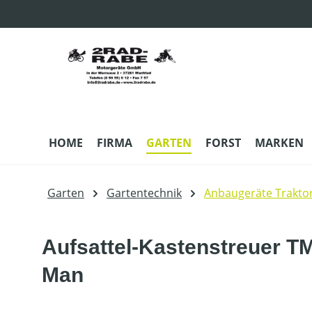
m Hauptinhalt springen
Zur Suche springen
Zur Hauptnavigation springen
HOME
FIRMA
GARTEN
FORST
MARKEN
Garten
Gartentechnik
Anbaugeräte Trakto
Aufsattel-Kastenstreuer TM
Man