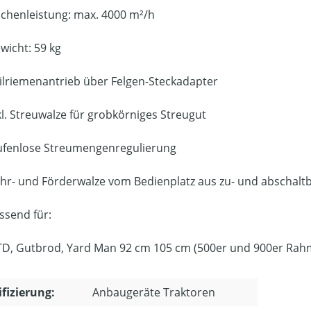
ächenleistung: max. 4000 m²/h
wicht: 59 kg
ilriemenantrieb über Felgen-Steckadapter
kl. Streuwalze für grobkörniges Streugut
ufenlose Streumengenregulierung
hr- und Förderwalze vom Bedienplatz aus zu- und abschalt
ssend für:
D, Gutbrod, Yard Man 92 cm 105 cm (500er und 900er Rah
ifizierung:
Anbaugeräte Traktoren