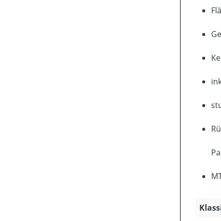
Fl
Ge
Ke
in
st
Rü
Pa
MT
Klass