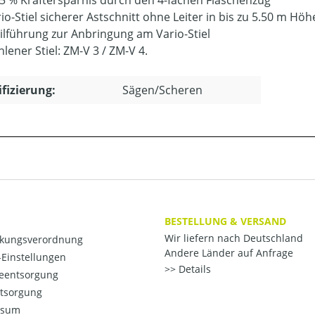
5 % Kraftersparnis durch den 4-fachen Flaschenzug
io-Stiel sicherer Astschnitt ohne Leiter in bis zu 5.50 m Höh
Seilführung zur Anbringung am Vario-Stiel
lener Stiel: ZM-V 3 / ZM-V 4.
ifizierung:
Sägen/Scheren
BESTELLUNG & VERSAND
Wir liefern nach Deutschland
kungsverordnung
Andere Länder auf Anfrage
Einstellungen
Details
ieentsorgung
ntsorgung
ssum