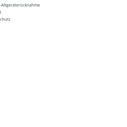
o-Altgeräterücknahme
t
chutz