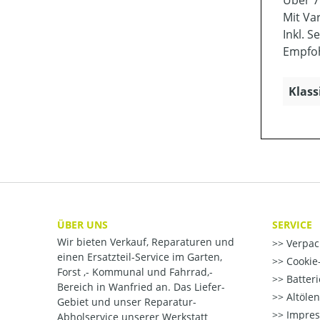
Über 7
Mit Var
Inkl. 
Empfoh
Klass
ÜBER UNS
SERVICE
Wir bieten Verkauf, Reparaturen und
Verpac
einen Ersatzteil-Service im Garten,
Cookie-
Forst ,- Kommunal und Fahrrad,-
Batter
Bereich in Wanfried an. Das Liefer-
Altöle
Gebiet und unser Reparatur-
Impre
Abholservice unserer Werkstatt