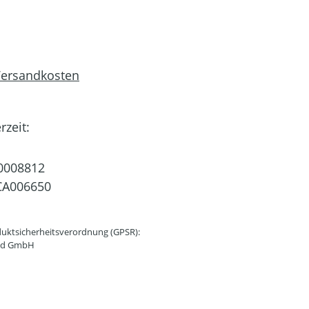
 Versandkosten
rzeit:
0008812
CA006650
uktsicherheitsverordnung (GPSR):
and GmbH